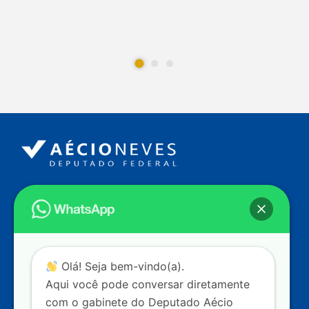
Endereço
Câmara dos Deputados
Ed. Principal, Ala C – Gabinete
20
CEP: 70.160-900 – Brasília (DF)
Contato
Olá! Seja bem-vindo(a).
dep.aecioneves@camara.leg.br
Aqui você pode conversar diretamente
+55 (61) 3215-5964
com o gabinete do Deputado Aécio