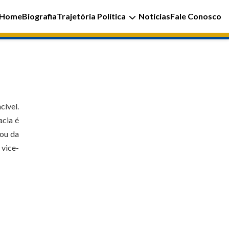
Home
Biografia
Trajetória Política
Notícias
Fale Conosco
cível.
acia é
pou da
 vice-