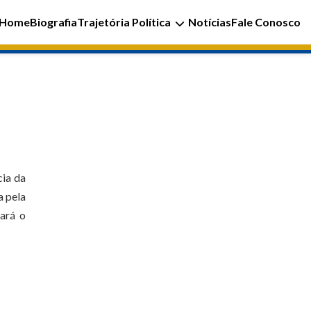
Home
Biografia
Trajetória Política
Notícias
Fale Conosco
cia da
a pela
ará o