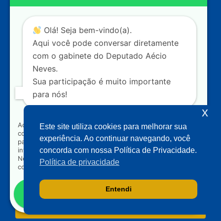
20
CEP: 70.160-900 – Brasília (DF)
Contato
Olá! Seja bem-vindo(a).
dep.aecioneves@camara.leg.br
Aqui você pode conversar diretamente
+55 (61) 3215-5964
com o gabinete do Deputado Aécio
Neves.
+55 (31) 3261-0121
Sua participação é muito importante
+55 (31) 97150-0834
para nós!
Nossas redes
x
Ao clicar para iniciar o contato pelo WhatsApp, você
Este site utiliza cookies para melhorar sua
concorda que seus dados serão utilizados exclusivamente
Acompanhe o meu mandato
experiência. Ao continuar navegando, você
para atendimento relacionado às demandas, sugestões ou
informações referentes ao mandato do Deputado Aécio
concorda com nossa Política de Privacidade.
Neves. Seus dados serão tratados com sigilo e não serão
Política de privacidade
compartilhados com terceiros.
Entendi
Falar com gabinete