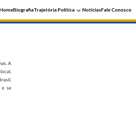
Home
Biografia
Trajetória Política
Notícias
Fale Conosco
nas. A
local,
rasil.
 e se