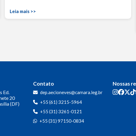
Leia mais >>
Contato
Nossas r
s
Ed.
dep.aecioneves@camara.leg.br
inete 20
+55 (61) 3215-5964
sília (DF)
+55 (31) 3261-0121
+55 (31) 97150-0834