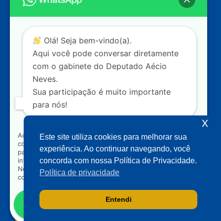
Câmara dos Deputados
Ed. Principal, Ala C – Gabinete
20
CEP: 70.160-900 – Brasília (DF)
Contato
Olá! Seja bem-vindo(a).
dep.aecioneves@camara.leg.br
Aqui você pode conversar diretamente
+55 (61) 3215-5964
com o gabinete do Deputado Aécio
Neves.
+55 (31) 3261-0121
Sua participação é muito importante
+55 (31) 97150-0834
para nós!
Nossas redes
x
Ao clicar para iniciar o contato pelo WhatsApp, você
Este site utiliza cookies para melhorar sua
concorda que seus dados serão utilizados exclusivamente
Acompanhe o meu mandato
experiência. Ao continuar navegando, você
para atendimento relacionado às demandas, sugestões ou
informações referentes ao mandato do Deputado Aécio
concorda com nossa Política de Privacidade.
Neves. Seus dados serão tratados com sigilo e não serão
Política de privacidade
compartilhados com terceiros.
Entendi
Falar com gabinete