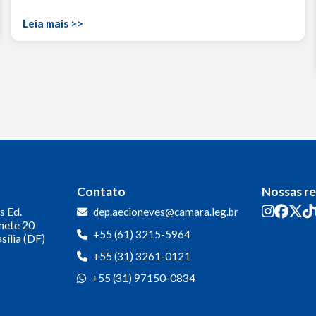
Leia mais >>
Contato
Nossas r
s
Ed.
dep.aecioneves@camara.leg.br
inete 20
+55 (61) 3215-5964
sília (DF)
+55 (31) 3261-0121
+55 (31) 97150-0834