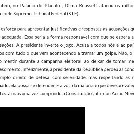
ntem, no Palácio do Planalto, Dilma Rousseff atacou os milhõ
o pelo Supremo Tribunal Federal (STF).
sforça para apresentar justificativas e respostas às acusações q
 adequada. Essa seria a forma responsável com que se espera 
ações. A presidente inverte o jogo. Acusa a todos nós e ao paí
ados com tudo o que vem acontecendo a tramar um golpe. Não, o
ao mentir durante a campanha eleitoral, ao deixar de tomar me
escimento. Infelizmente, a presidente da República perdeu as con
amplo direito de defesa, com serenidade, mas respeitando as r
o, ela possa se defender. E a voz da maioria é que deve prevale
il está mais uma vez cumprindo a Constituição”, afirmou Aécio Nev