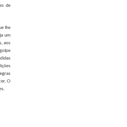
es de
ue lhe
aja um
s, aos
 golpe
didas
dições
egras
cer. O
es.