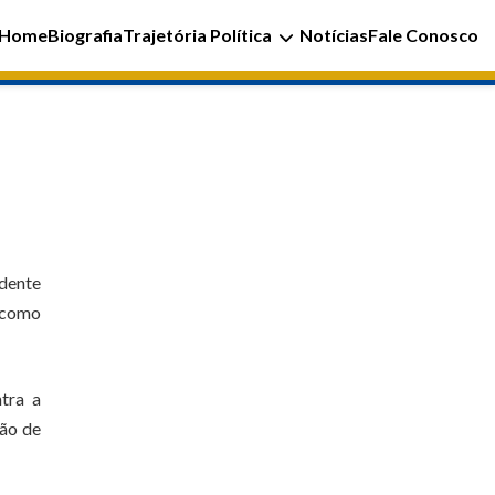
Home
Biografia
Trajetória Política
Notícias
Fale Conosco
idente
u como
tra a
zão de