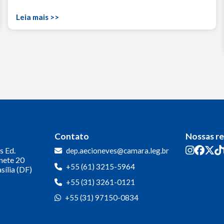
Leia mais >>
Contato
Nossas r
s
Ed.
dep.aecioneves@camara.leg.br
inete 20
+55 (61) 3215-5964
sília (DF)
+55 (31) 3261-0121
+55 (31) 97150-0834