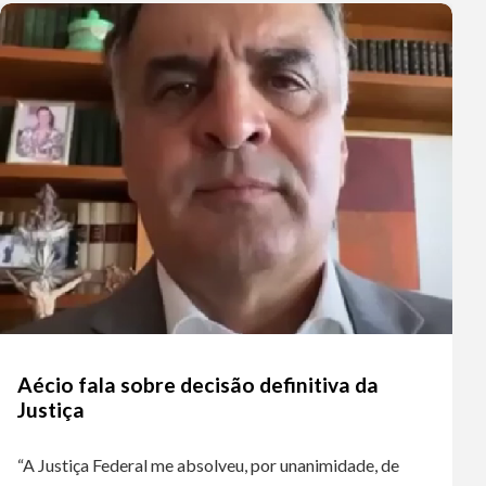
Aécio fala sobre decisão definitiva da
Justiça
“A Justiça Federal me absolveu, por unanimidade, de