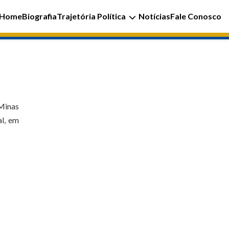
Home
Biografia
Trajetória Política
Notícias
Fale Conosco
 Minas
al, em