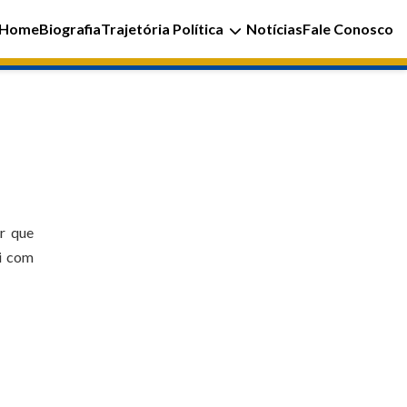
Home
Biografia
Trajetória Política
Notícias
Fale Conosco
r que
ui com