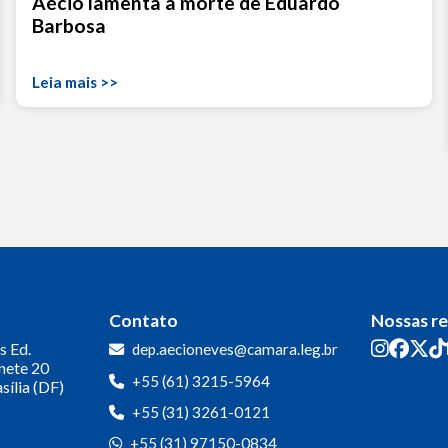
Aécio lamenta a morte de Eduardo
Barbosa
Leia mais >>
Contato
Nossas r
s
Ed.
dep.aecioneves@camara.leg.br
inete 20
+55 (61) 3215-5964
sília (DF)
+55 (31) 3261-0121
+55 (31) 97150-0834