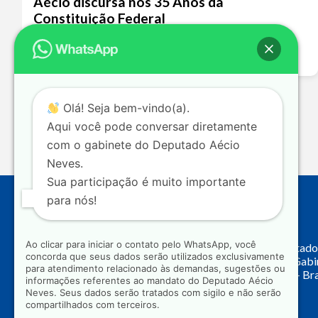
Aécio discursa nos 35 Anos da
Constituição Federal
Leia mais >>
Olá! Seja bem-vindo(a).
Aqui você pode conversar diretamente
com o gabinete do Deputado Aécio
Neves.
Sua participação é muito importante
para nós!
Endereço
Ao clicar para iniciar o contato pelo WhatsApp, você
Câmara dos Deputado
concorda que seus dados serão utilizados exclusivamente
Principal, Ala C – Gab
para atendimento relacionado às demandas, sugestões ou
CEP: 70.160-900 – Bra
informações referentes ao mandato do Deputado Aécio
Neves. Seus dados serão tratados com sigilo e não serão
compartilhados com terceiros.