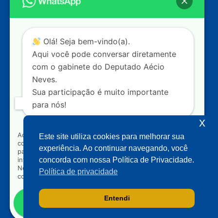
Câmara dos Deputados
Ed. Principal, Ala C – Gabinete
20
CEP: 70.160-900 – Brasília (DF)
Contato
Olá! Seja bem-vindo(a).
dep.aecioneves@camara.leg.br
Aqui você pode conversar diretamente
+55 (61) 3215-5964
com o gabinete do Deputado Aécio
Neves.
+55 (31) 3261-0121
Sua participação é muito importante
+55 (31) 97150-0834
para nós!
Nossas redes
x
Ao clicar para iniciar o contato pelo WhatsApp, você
Este site utiliza cookies para melhorar sua
concorda que seus dados serão utilizados exclusivamente
Acompanhe o meu mandato
experiência. Ao continuar navegando, você
para atendimento relacionado às demandas, sugestões ou
informações referentes ao mandato do Deputado Aécio
concorda com nossa Política de Privacidade.
Neves. Seus dados serão tratados com sigilo e não serão
Política de privacidade
compartilhados com terceiros.
Entendi
Falar com gabinete