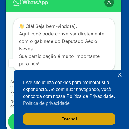
Câmara dos Deputados
Ed. Principal, Ala C – Gabinete
20
CEP: 70.160-900 – Brasília (DF)
Contato
Olá! Seja bem-vindo(a).
dep.aecioneves@camara.leg.br
Aqui você pode conversar diretamente
+55 (61) 3215-5964
com o gabinete do Deputado Aécio
Neves.
+55 (31) 3261-0121
Sua participação é muito importante
+55 (31) 97150-0834
para nós!
Nossas redes
x
Ao clicar para iniciar o contato pelo WhatsApp, você
Este site utiliza cookies para melhorar sua
concorda que seus dados serão utilizados exclusivamente
Acompanhe o meu mandato
experiência. Ao continuar navegando, você
para atendimento relacionado às demandas, sugestões ou
informações referentes ao mandato do Deputado Aécio
concorda com nossa Política de Privacidade.
Neves. Seus dados serão tratados com sigilo e não serão
Política de privacidade
compartilhados com terceiros.
Entendi
Falar com gabinete