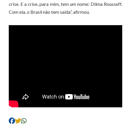
crise. E a crise, para mim, tem um nome: Dilma Rousseff.
Com ela, o Brasil não tem saída”, afirmou.