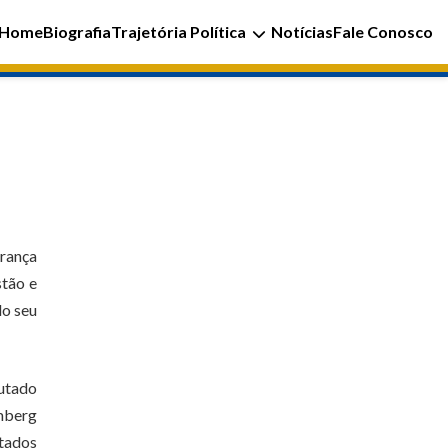
Home
Biografia
Trajetória Política
Notícias
Fale Conosco
urança
stão e
do seu
putado
mberg
tados