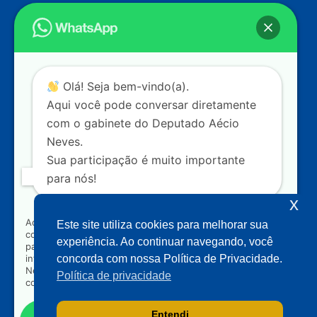
Endereço
Câmara dos Deputados
Ed. Principal, Ala C – Gabinete
20
CEP: 70.160-900 – Brasília (DF)
Contato
Olá! Seja bem-vindo(a).
dep.aecioneves@camara.leg.br
Aqui você pode conversar diretamente
+55 (61) 3215-5964
com o gabinete do Deputado Aécio
Neves.
+55 (31) 3261-0121
Sua participação é muito importante
+55 (31) 97150-0834
para nós!
Nossas redes
x
Ao clicar para iniciar o contato pelo WhatsApp, você
Este site utiliza cookies para melhorar sua
concorda que seus dados serão utilizados exclusivamente
Acompanhe o meu mandato
experiência. Ao continuar navegando, você
para atendimento relacionado às demandas, sugestões ou
informações referentes ao mandato do Deputado Aécio
concorda com nossa Política de Privacidade.
Neves. Seus dados serão tratados com sigilo e não serão
Política de privacidade
compartilhados com terceiros.
Entendi