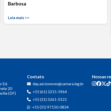
Barbosa
Leia mais >>
Contato
Nossas r
s
Ed.
dep.aecioneves@camara.leg.br
inete 20
+55 (61) 3215-5964
sília (DF)
+55 (31) 3261-0121
+55 (31) 97150-0834