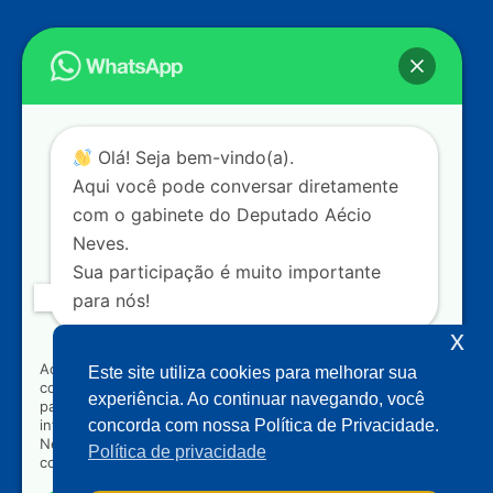
Endereço
Câmara dos Deputados
Ed. Principal, Ala C – Gabinete
20
CEP: 70.160-900 – Brasília (DF)
Contato
Olá! Seja bem-vindo(a).
dep.aecioneves@camara.leg.br
Aqui você pode conversar diretamente
+55 (61) 3215-5964
com o gabinete do Deputado Aécio
Neves.
+55 (31) 3261-0121
Sua participação é muito importante
+55 (31) 97150-0834
para nós!
Nossas redes
x
Ao clicar para iniciar o contato pelo WhatsApp, você
Este site utiliza cookies para melhorar sua
concorda que seus dados serão utilizados exclusivamente
Acompanhe o meu mandato
experiência. Ao continuar navegando, você
para atendimento relacionado às demandas, sugestões ou
informações referentes ao mandato do Deputado Aécio
concorda com nossa Política de Privacidade.
Neves. Seus dados serão tratados com sigilo e não serão
Política de privacidade
compartilhados com terceiros.