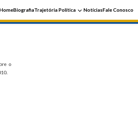
Home
Biografia
Trajetória Política
Notícias
Fale Conosco
bre o
010.