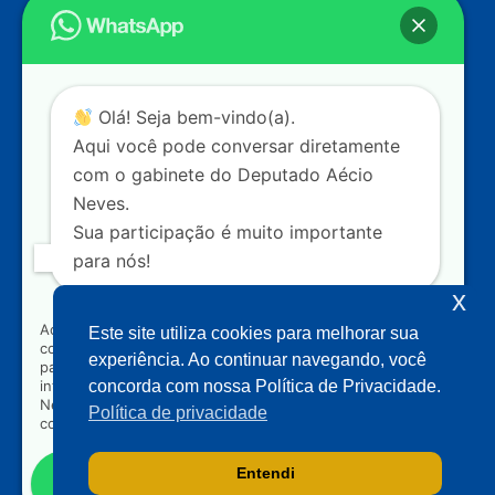
Endereço
Câmara dos Deputados
Ed. Principal, Ala C – Gabinete
20
CEP: 70.160-900 – Brasília (DF)
Contato
Olá! Seja bem-vindo(a).
dep.aecioneves@camara.leg.br
Aqui você pode conversar diretamente
com o gabinete do Deputado Aécio
+55 (61) 3215-5964
Neves.
Sua participação é muito importante
+55 (31) 3261-0121
para nós!
+55 (31) 97150-0834
x
Nossas redes
Ao clicar para iniciar o contato pelo WhatsApp, você
Este site utiliza cookies para melhorar sua
concorda que seus dados serão utilizados exclusivamente
experiência. Ao continuar navegando, você
para atendimento relacionado às demandas, sugestões ou
Acompanhe o meu mandato
informações referentes ao mandato do Deputado Aécio
concorda com nossa Política de Privacidade.
Neves. Seus dados serão tratados com sigilo e não serão
Política de privacidade
compartilhados com terceiros.
Entendi
Falar com gabinete