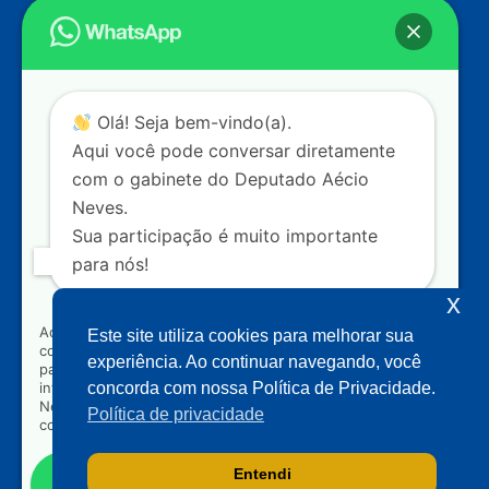
Endereço
Câmara dos Deputados
Ed. Principal, Ala C – Gabinete
20
CEP: 70.160-900 – Brasília (DF)
Contato
Olá! Seja bem-vindo(a).
dep.aecioneves@camara.leg.br
Aqui você pode conversar diretamente
+55 (61) 3215-5964
com o gabinete do Deputado Aécio
Neves.
+55 (31) 3261-0121
Sua participação é muito importante
+55 (31) 97150-0834
para nós!
Nossas redes
x
Ao clicar para iniciar o contato pelo WhatsApp, você
Este site utiliza cookies para melhorar sua
concorda que seus dados serão utilizados exclusivamente
Acompanhe o meu mandato
experiência. Ao continuar navegando, você
para atendimento relacionado às demandas, sugestões ou
informações referentes ao mandato do Deputado Aécio
concorda com nossa Política de Privacidade.
Neves. Seus dados serão tratados com sigilo e não serão
Política de privacidade
compartilhados com terceiros.
Entendi
Falar com gabinete