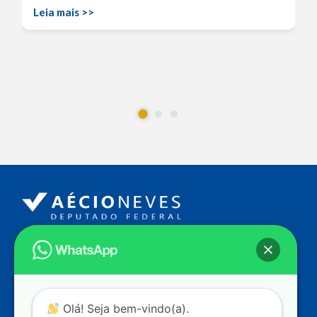
Leia mais >>
Endereço
Câmara dos Deputados
Ed. Principal, Ala C – Gabinete
20
CEP: 70.160-900 – Brasília (DF)
Contato
Olá! Seja bem-vindo(a).