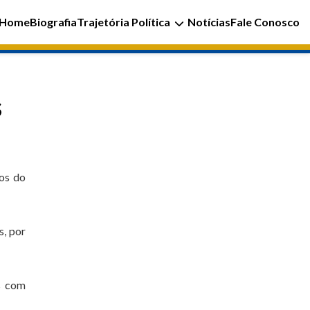
Home
Biografia
Trajetória Política
Notícias
Fale Conosco
s
os do
s, por
s com