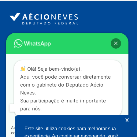
Endereço
Câmara dos Deputados
Ed. Principal, Ala C – Gabinete
20
CEP: 70.160-900 – Brasília (DF)
Contato
Olá! Seja bem-vindo(a).
dep.aecioneves@camara.leg.br
Aqui você pode conversar diretamente
+55 (61) 3215-5964
com o gabinete do Deputado Aécio
Neves.
+55 (31) 3261-0121
Sua participação é muito importante
+55 (31) 97150-0834
para nós!
Nossas redes
x
Ao clicar para iniciar o contato pelo WhatsApp, você
Este site utiliza cookies para melhorar sua
concorda que seus dados serão utilizados exclusivamente
Acompanhe o meu mandato
experiência. Ao continuar navegando, você