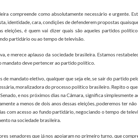
ileira compreende como absolutamente necessário e urgente. Es
osta, identidade, cara, condições de defenderem propostas quaisqu
as eleições, é quem vai dizer quais são aqueles partidos polític
undo partidário ou ao tempo de televisão.
tiva, e merece aplauso da sociedade brasileira. Estamos restabel
 mandato deve pertencer ao partido político.
 de mandato eletivo, qualquer que seja ele, se sair do partido pel
essária, moralizadora do processo político brasileiro. Repito o que
o Senado, e nos próximos dias na Câmara, significa simplesmente a
camente a menos de dois anos dessas eleições, poderemos ter não
rias com acesso ao fundo partidário, negociando o tempo de telev
to na sociedade brasileira.
hores senadores que já nos apoiaram no primeiro turno, que comp