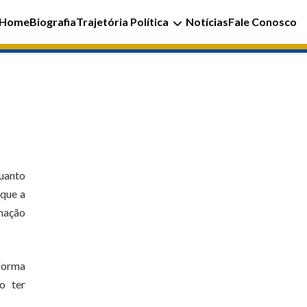
Home
Biografia
Trajetória Política
Notícias
Fale Conosco
quanto
 que a
rmação
 forma
o ter