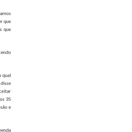
tamos
er que
os que
ecendo
o qual
 disse
ceitar
 os 35
isão e
reenda