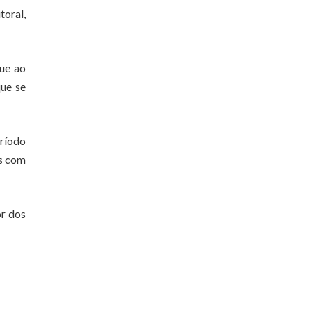
toral,
ue ao
que se
eríodo
os com
or dos