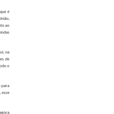
 que é
União,
nto ao
gendas
ui, na
ões de
todo o
o para
, esse
agora