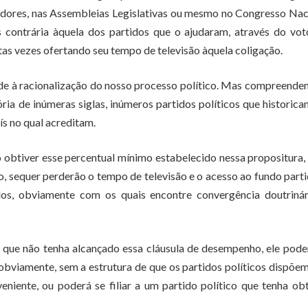
dores, nas Assembleias Legislativas ou mesmo no Congresso Nac
s contrária àquela dos partidos que o ajudaram, através do vo
uitas vezes ofertando seu tempo de televisão àquela coligação.
nde à racionalização do nosso processo político. Mas compreende
ia de inúmeras siglas, inúmeros partidos políticos que historic
s no qual acreditam.
 obtiver esse percentual mínimo estabelecido nessa propositura,
o, sequer perderão o tempo de televisão e o acesso ao fundo parti
os, obviamente com os quais encontre convergência doutrinár
o que não tenha alcançado essa cláusula de desempenho, ele pode
 obviamente, sem a estrutura de que os partidos políticos dispõe
eniente, ou poderá se filiar a um partido político que tenha ob