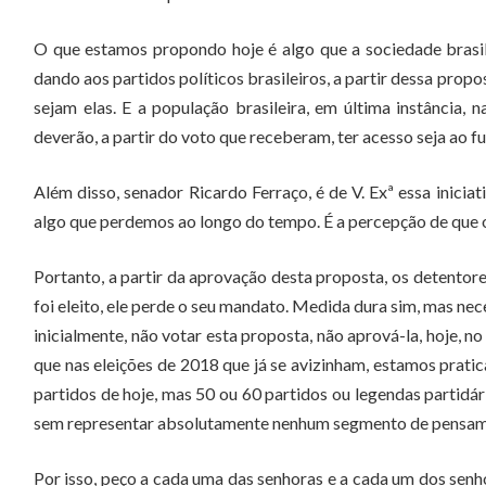
O que estamos propondo hoje é algo que a sociedade bras
dando aos partidos políticos brasileiros, a partir dessa prop
sejam elas. E a população brasileira, em última instância, n
deverão, a partir do voto que receberam, ter acesso seja ao f
Além disso, senador Ricardo Ferraço, é de V. Exª essa inicia
algo que perdemos ao longo do tempo. É a percepção de que o
Portanto, a partir da aprovação desta proposta, os detentores
foi eleito, ele perde o seu mandato. Medida dura sim, mas nec
inicialmente, não votar esta proposta, não aprová-la, hoje, n
que nas eleições de 2018 que já se avizinham, estamos prati
partidos de hoje, mas 50 ou 60 partidos ou legendas partidá
sem representar absolutamente nenhum segmento de pensamen
Por isso, peço a cada uma das senhoras e a cada um dos sen