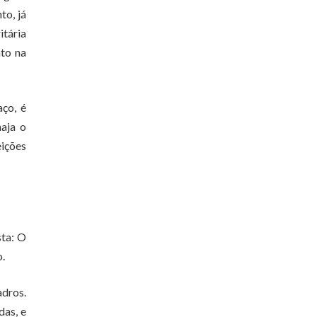
to, já
itária
nto na
ço, é
haja o
eições
sta: O
o.
adros.
das, e