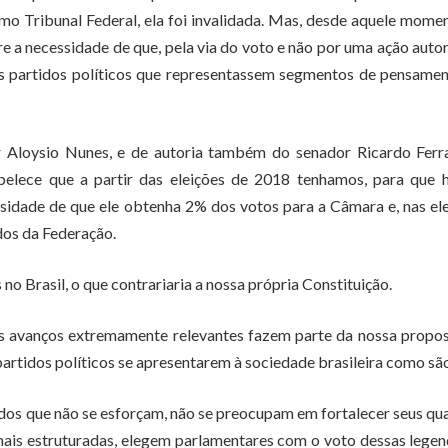
mo Tribunal Federal, ela foi invalidada. Mas, desde aquele momen
 a necessidade de que, pela via do voto e não por uma ação autor
os partidos políticos que representassem segmentos de pensame
r Aloysio Nunes, e de autoria também do senador Ricardo Ferra
tabelece que a partir das eleições de 2018 tenhamos, para que 
sidade de que ele obtenha 2% dos votos para a Câmara e, nas el
dos da Federação.
o Brasil, o que contrariaria a nossa própria Constituição.
tros avanços extremamente relevantes fazem parte da nossa propo
partidos políticos se apresentarem à sociedade brasileira como sã
idos que não se esforçam, não se preocupam em fortalecer seus qu
is estruturadas, elegem parlamentares com o voto dessas legen