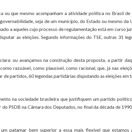
ica ou que mesmo acompanham a atividade política no Brasil de
 governabilidade, seja de um município, do Estado ou mesmo da 
mado a aqueles cujo processo de regulamentação está em curso ju
 disputar as eleições. Segundo informações do TSE, outras 31 le
lara: ou avançamos na construção desta proposta, a partir daq
mo razoável, como plausível, como racional, que, já nas eleiç
r de partidos, 60 legendas partidárias disputando as eleições em 
ento na sociedade brasileira que justifiquem um partido polític
der do PSDB na Câmara dos Deputados, no final da década de 1990
 um patamar bem superior a essa mais flexível que estamos 