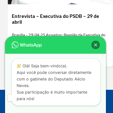
Entrevista – Executiva do PSDB – 29 de
abril
Brasília – 29-04-25 Assuntos: Reunião da Executiva do
PSDB – Fusão PSDB/Podemos Ouça o áudio da
entrevista A ausência do PSDB nos grandes debates
nacionais levou a essa polarização extremamente…
Leia mais >>
Olá! Seja bem-vindo(a).
Aqui você pode conversar diretamente
com o gabinete do Deputado Aécio
Neves.
Sua participação é muito importante
para nós!
Endereço