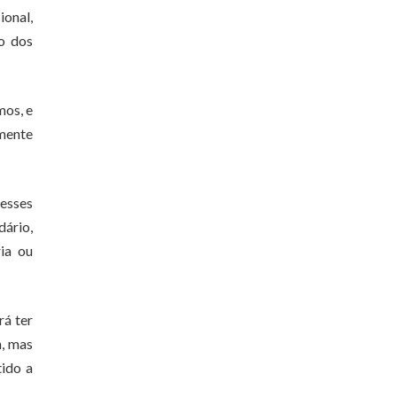
ional,
to dos
mos, e
amente
 esses
dário,
ia ou
rá ter
m, mas
tido a