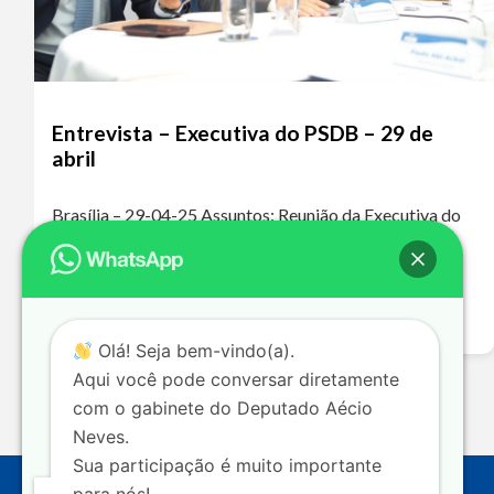
Entrevista – Executiva do PSDB – 29 de
abril
Brasília – 29-04-25 Assuntos: Reunião da Executiva do
PSDB – Fusão PSDB/Podemos Ouça o áudio da
entrevista A ausência do PSDB nos grandes debates
nacionais levou a essa polarização extremamente…
Leia mais >>
Olá! Seja bem-vindo(a).
Aqui você pode conversar diretamente
com o gabinete do Deputado Aécio
Neves.
Sua participação é muito importante