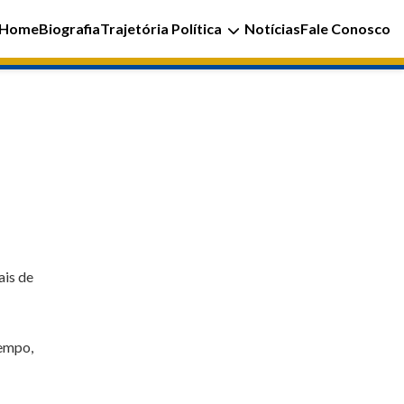
Home
Biografia
Trajetória Política
Notícias
Fale Conosco
ais de
tempo,