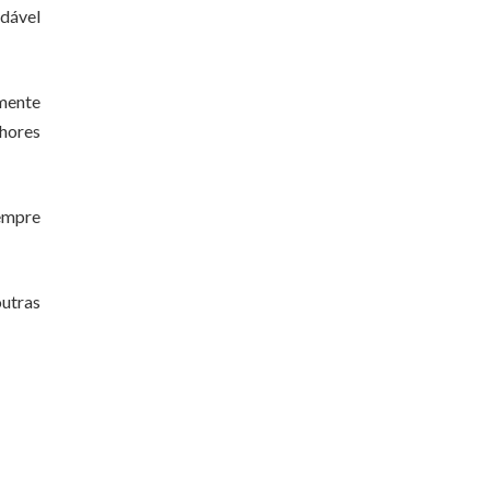
dável
lmente
lhores
sempre
utras