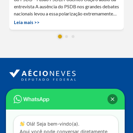
entrevista A ausência do PSDB nos grandes debates
nacionais levou a essa polarização extremamente…
Leia mais >>
Endereço
Câmara dos Deputados
Ed. Principal, Ala C – Gabinete
20
CEP: 70.160-900 – Brasília (DF)
Contato
Olá! Seja bem-vindo(a).
dep.aecioneves@camara.leg.br
Aqui você pode conversar diretamente