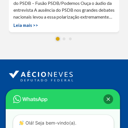
do PSDB – Fusão PSDB/Podemos Ouça o áudio da
entrevista A ausência do PSDB nos grandes debates
nacionais levou a essa polarização extremamente…
Leia mais >>
Endereço
Câmara dos Deputados
Ed. Principal, Ala C – Gabinete
20
CEP: 70.160-900 – Brasília (DF)
Contato
Olá! Seja bem-vindo(a).
dep.aecioneves@camara.leg.br