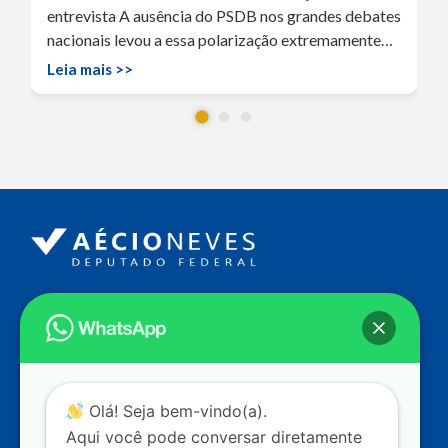
entrevista A ausência do PSDB nos grandes debates
nacionais levou a essa polarização extremamente…
Leia mais >>
Endereço
Câmara dos Deputados
Ed. Principal, Ala C – Gabinete
20
CEP: 70.160-900 – Brasília (DF)
Contato
Olá! Seja bem-vindo(a).
dep.aecioneves@camara.leg.br
Aqui você pode conversar diretamente