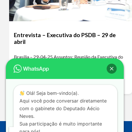
Entrevista – Executiva do PSDB – 29 de
abril
Brasília – 29-04-25 Assuntos: Reunião da Executiva do
PSDB – Fusão PSDB/Podemos Ouça o áudio da
entrevista A ausência do PSDB nos grandes debates
nacionais levou a essa polarização extremamente…
Leia mais >>
Olá! Seja bem-vindo(a).
Aqui você pode conversar diretamente
com o gabinete do Deputado Aécio
Neves.
Sua participação é muito importante
para nós!