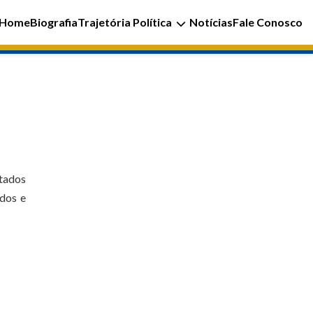
Home
Biografia
Trajetória Política
Notícias
Fale Conosco
stados
ados e