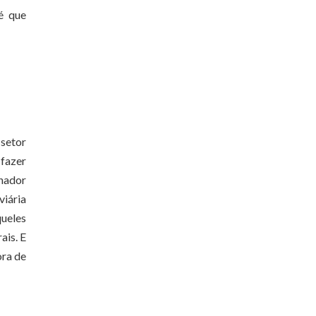
é que
 setor
 fazer
nador
viária
queles
ais. E
ora de