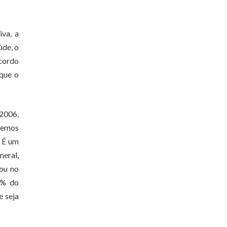
iva, a
úde, o
acordo
 que o
2006,
demos
. É um
neral,
hou no
2% do
e seja