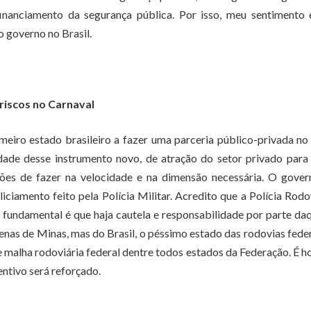
inanciamento da segurança pública. Por isso, meu sentimento 
o governo no Brasil.
riscos no Carnaval
imeiro estado brasileiro a fazer uma parceria público-privada no
dade desse instrumento novo, de atração do setor privado para
ções de fazer na velocidade e na dimensão necessária. O gover
iciamento feito pela Polícia Militar. Acredito que a Polícia Rodo
 fundamental é que haja cautela e responsabilidade por parte da
penas de Minas, mas do Brasil, o péssimo estado das rodovias feder
e malha rodoviária federal dentre todos estados da Federação. É h
entivo será reforçado.