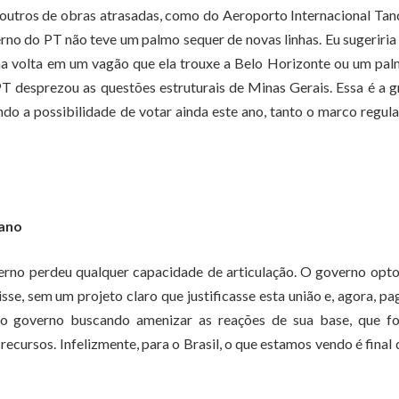
s outros de obras atrasadas, como do Aeroporto Internacional Ta
no do PT não teve um palmo sequer de novas linhas. Eu sugeriria
uma volta em um vagão que ela trouxe a Belo Horizonte ou um pa
T desprezou as questões estruturais de Minas Gerais. Essa é a 
do a possibilidade de votar ainda este ano, tanto o marco regula
 ano
erno perdeu qualquer capacidade de articulação. O governo opt
e, sem um projeto claro que justificasse esta união e, agora, p
 o governo buscando amenizar as reações de sua base, que fo
cursos. Infelizmente, para o Brasil, o que estamos vendo é final