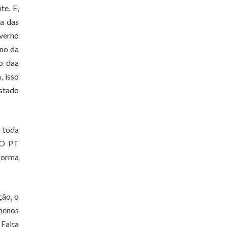
te. E,
ma das
overno
rno da
o daa
, isso
stado
e toda
. O PT
 forma
ção, o
menos
 Falta