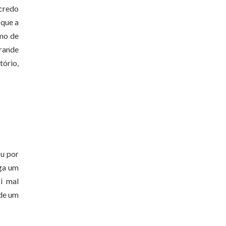
ncredo
 que a
lmo de
grande
tório,
ou por
aga um
i mal
 de um