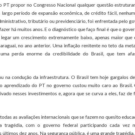
o PT propor no Congresso Nacional qualquer questão estruturan
largo período de expansão econômica, de crédito fácil, nenhu
inistrativo, tributário ou previdenciário, foi enfrentada pelo g
zer há muitos anos. E o diagnóstico que faço final é que o gove
 legar um crescimento extremamente baixo, apenas maior que 
raguai, no ano anterior. Uma inflação renitente no teto da meta
uma perda enorme da credibilidade do Brasil, que tem afa
ou na condução da infraestrutura. O Brasil tem hoje gargalos d
ue o aprendizado do PT no governo custou muito caro ao Brasil
vado nesses investimentos e, agora que se curva a eles, faz de
m todas as avaliações internacionais que se fazem no quesito educa
ra tragédia, com o governo federal participando cada vez 
últimos dez anos. Na segurança pública, é uma grande tragédia.