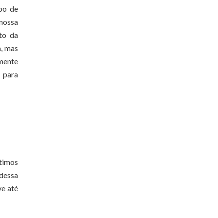
mpo de
 nossa
to da
a, mas
amente
s para
timos
 dessa
ve até