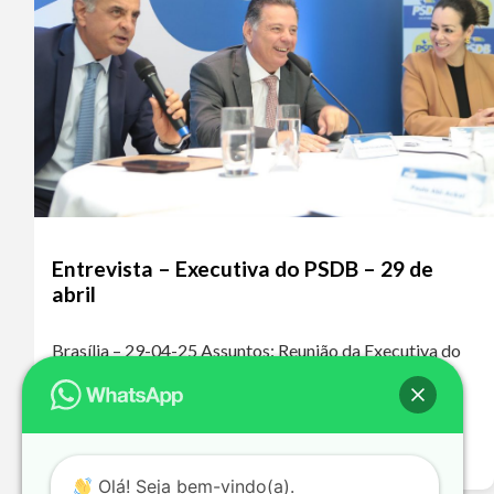
Entrevista – Executiva do PSDB – 29 de
abril
Brasília – 29-04-25 Assuntos: Reunião da Executiva do
PSDB – Fusão PSDB/Podemos Ouça o áudio da
entrevista A ausência do PSDB nos grandes debates
nacionais levou a essa polarização extremamente…
Leia mais >>
Olá! Seja bem-vindo(a).