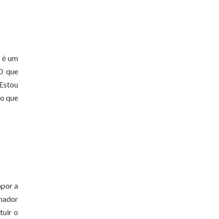
a é um
O que
 Estou
 o que
apor a
rnador
tuir o