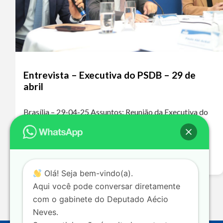
Entrevista – Executiva do PSDB – 29 de
abril
Brasília – 29-04-25 Assuntos: Reunião da Executiva do
PSDB – Fusão PSDB/Podemos Ouça o áudio da
entrevista A ausência do PSDB nos grandes debates
nacionais levou a essa polarização extremamente…
Leia mais >>
Olá! Seja bem-vindo(a).
Aqui você pode conversar diretamente
com o gabinete do Deputado Aécio
Neves.