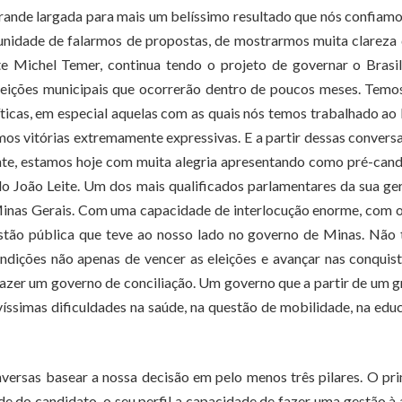
grande largada para mais um belíssimo resultado que nós confiam
unidade de falarmos de propostas, de mostrarmos muita clareza
e Michel Temer, continua tendo o projeto de governar o Brasi
leições municipais que ocorrerão dentro de poucos meses. Temo
ticas, em especial aquelas com as quais nós temos trabalhado ao
mos vitórias extremamente expressivas. E a partir dessas convers
te, estamos hoje com muita alegria apresentando como pré-can
 João Leite. Um dos mais qualificados parlamentares da sua ge
Minas Gerais. Com uma capacidade de interlocução enorme, com 
estão pública que teve ao nosso lado no governo de Minas. Não
dições não apenas de vencer as eleições e avançar nas conquis
 fazer um governo de conciliação. Um governo que a partir de um 
íssimas dificuldades na saúde, na questão de mobilidade, na edu
versas basear a nossa decisão em pelo menos três pilares. O pr
 do candidato, o seu perfil a capacidade de fazer uma gestão à 