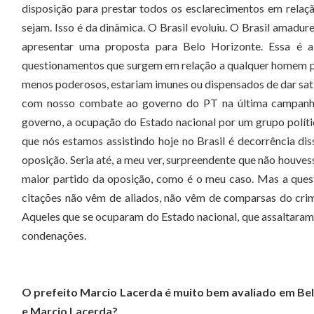
disposição para prestar todos os esclarecimentos em relaçã
sejam. Isso é da dinâmica. O Brasil evoluiu. O Brasil amadur
apresentar uma proposta para Belo Horizonte. Essa é a
questionamentos que surgem em relação a qualquer homem p
menos poderosos, estariam imunes ou dispensados de dar satis
com nosso combate ao governo do PT na última campanha 
governo, a ocupação do Estado nacional por um grupo polít
que nós estamos assistindo hoje no Brasil é decorrência dis
oposição. Seria até, a meu ver, surpreendente que não houves
maior partido da oposição, como é o meu caso. Mas a ques
citações não vêm de aliados, não vêm de comparsas do cr
Aqueles que se ocuparam do Estado nacional, que assaltaram o
condenações.
O prefeito Marcio Lacerda é muito bem avaliado em Belo
e Marcio Lacerda?