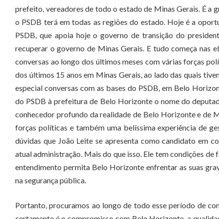
prefeito, vereadores de todo o estado de Minas Gerais. É a 
o PSDB terá em todas as regiões do estado. Hoje é a oport
PSDB, que apoia hoje o governo de transição do president
recuperar o governo de Minas Gerais. E tudo começa nas e
conversas ao longo dos últimos meses com várias forças polí
dos últimos 15 anos em Minas Gerais, ao lado das quais tive
especial conversas com as bases do PSDB, em Belo Horizon
do PSDB à prefeitura de Belo Horizonte o nome do deputado
conhecedor profundo da realidade de Belo Horizonte e de 
forças políticas e também uma belíssima experiência de g
dúvidas que João Leite se apresenta como candidato em con
atual administração. Mais do que isso. Ele tem condições de
entendimento permita Belo Horizonte enfrentar as suas grav
na segurança pública.
Portanto, procuramos ao longo de todo esse período de con
certamente é o compromisso com Belo Horizonte, a qualidade