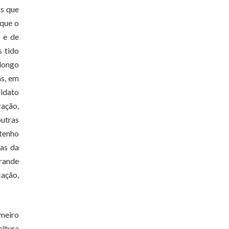
os que
 que o
l e de
s tido
 longo
as, em
didato
ração,
outras
 tenho
tas da
grande
cação,
imeiro
altura