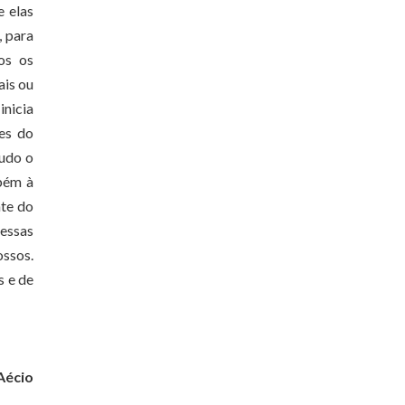
e elas
, para
os os
ais ou
inicia
es do
Tudo o
mbém à
nte do
 essas
ssos.
s e de
Aécio