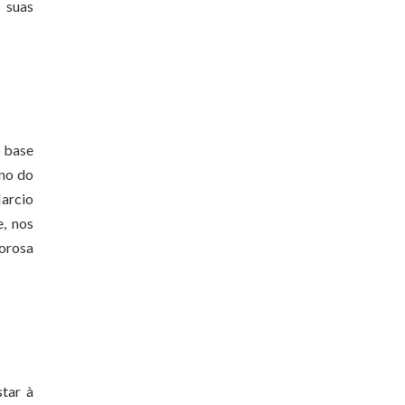
 suas
o base
rno do
Marcio
e, nos
gorosa
star à