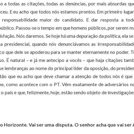
o a todas as citações, todas as denúncias, por mais absurdas qu
eceu. E eu acho que todos nós estamos prontos. Em primeiro lugar
 responsabilidade maior do candidato. E dar resposta a tod
úblico. Passou-se o tempo em que homens públicos, por serem m
fação. Nós daremos. Se hoje há uma depuração da política, ela se 
presidencial, quando nós denunciávamos as irresponsabilidad
ico que dele se apoderou para se manter eternamente no poder. 
so. É natural – e já me antecipo a vocês – que haja citações ta
se lembranças ao nome do principal líder da oposição, do preside
tão que eu acho que deve chamar a atenção de todos nós é que
ime, como acontece com o PT. Vêm exatamente de adversários no
 país e que, felizmente, hoje, estão sendo objeto de investigaçõe
 Horizonte. Vai ser uma disputa. O senhor acha que vai ser 