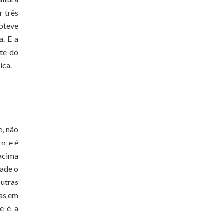
r três
obteve
a. E a
rte do
ica.
e, não
o, e é
 acima
dade o
utras
das em
e é a