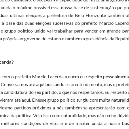
 unida o máximo possível essa nossa base de sustentação que po
duas últimas eleições a prefeitura de Belo Horizonte também 
oi a base das duas eleições sucessivas do prefeito Marcio Lacerd
sse grupo político unido vai trabalhar para vencer em grande pa
a própria ao governo do estado e também a presidência da Repúbl
acerda?
 com o prefeito Marcio Lacerda a quem eu respeito pessoalment
. Conversamos até aqui buscando esse entendimento, mas o prefeit
a candidatura do seu partido, o que nós respeitamos. Eu respeito
ieram até aqui. E nesse grupo político surgiu com muita naturali
 Mesmo partidos próximos a nós também se apresentarão com o
ica da política. Vejo isso com naturalidade, mas não tenho dúvi
 melhores condições de vitória e de manter unida a nossa bas