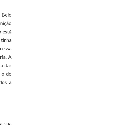
e Belo
inição
o está
 tinha
u essa
ria. A
ra dar
 o do
dos à
 a sua