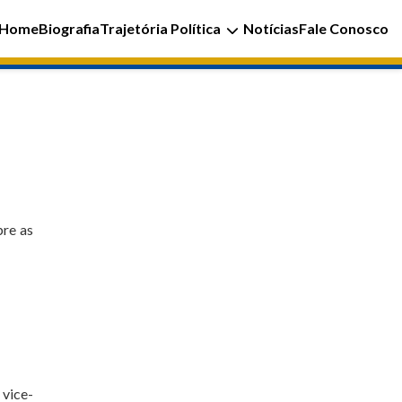
Home
Biografia
Trajetória Política
Notícias
Fale Conosco
bre as
 vice-