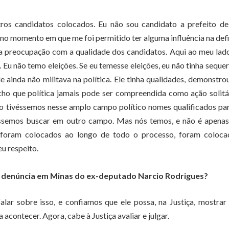
tros candidatos colocados. Eu não sou candidato a prefeito d
 no momento em que me foi permitido ter alguma influência na def
a preocupação com a qualidade dos candidatos. Aqui ao meu lad
Eu não temo eleições. Se eu temesse eleições, eu não tinha sequer
 ainda não militava na política. Ele tinha qualidades, demonstro
acho que política jamais pode ser compreendida como ação solitá
 não tivéssemos nesse amplo campo político nomes qualificados pa
fôssemos buscar em outro campo. Mas nós temos, e não é apenas
foram colocados ao longo de todo o processo, foram coloca
eu respeito.
 denúncia em Minas do ex-deputado Narcio Rodrigues?
alar sobre isso, e confiamos que ele possa, na Justiça, mostrar
acontecer. Agora, cabe à Justiça avaliar e julgar.