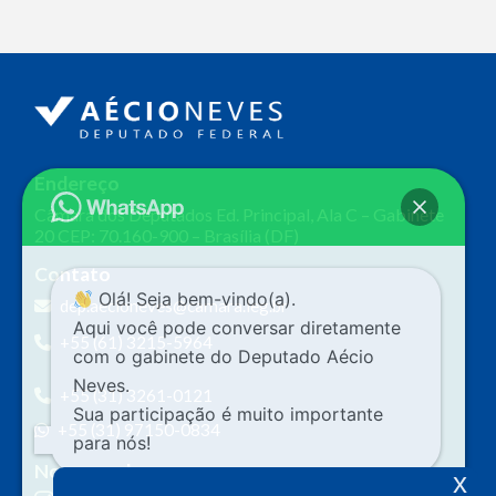
Endereço
Câmara dos Deputados
Ed. Principal, Ala C – Gabinete
20
CEP: 70.160-900 – Brasília (DF)
Contato
Olá! Seja bem-vindo(a).
dep.aecioneves@camara.leg.br
Aqui você pode conversar diretamente
+55 (61) 3215-5964
com o gabinete do Deputado Aécio
Neves.
+55 (31) 3261-0121
Sua participação é muito importante
+55 (31) 97150-0834
para nós!
Nossas redes
x