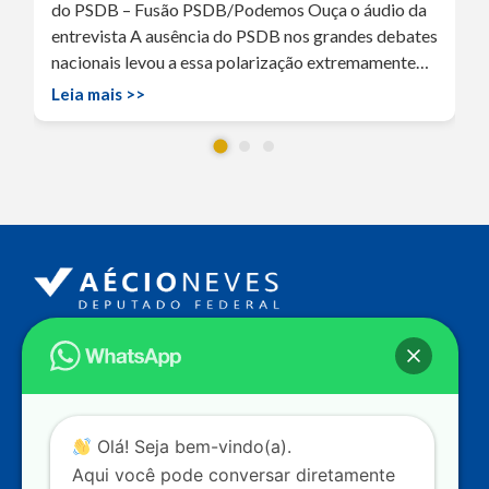
do PSDB – Fusão PSDB/Podemos Ouça o áudio da
entrevista A ausência do PSDB nos grandes debates
nacionais levou a essa polarização extremamente…
Leia mais >>
Endereço
Câmara dos Deputados
Ed. Principal, Ala C – Gabinete
20
CEP: 70.160-900 – Brasília (DF)
Contato
Olá! Seja bem-vindo(a).
dep.aecioneves@camara.leg.br
Aqui você pode conversar diretamente