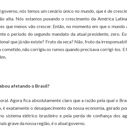
al governo, nós temos um cenário único no mundo, que é de cresc
lação alta. Nós estamos puxando o crescimento da América Latin
países que menos vão crescer. Então, no momento em que o mundo
te o período do segundo mandato da atual presidente, zero. Es
ional que já não existe? Fruto da seca? Não, fruto da irresponsabi
ometido, não corrigiu os rumos quando precisava corrigi-los. E 
têm.
cabou afetando o Brasil?
ral. Agora fica absolutamente claro que a razão pela qual o Bras
em, é exatamente o desaquecimento da nossa economia, gerado p
no sistema elétrico brasileiro e pela perda de confiança dos a
mais grave da nossa região, é o atual governo.