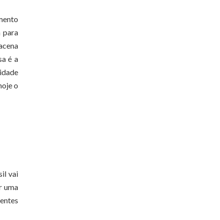
imento
a para
 acena
sa é a
lidade
hoje o
il vai
or uma
gentes