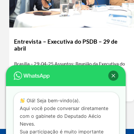
Entrevista – Executiva do PSDB – 29 de
abril
Brasília – 29-04-25 Assuntos: Reunião da Executiva do
PSDB – Fusão PSDB/Podemos Ouça o áudio da
entrevista A ausência do PSDB nos grandes debates
nacionais levou a essa polarização extremamente…
Leia mais >>
Olá! Seja bem-vindo(a).
Aqui você pode conversar diretamente
com o gabinete do Deputado Aécio
Neves.
Sua participação é muito importante