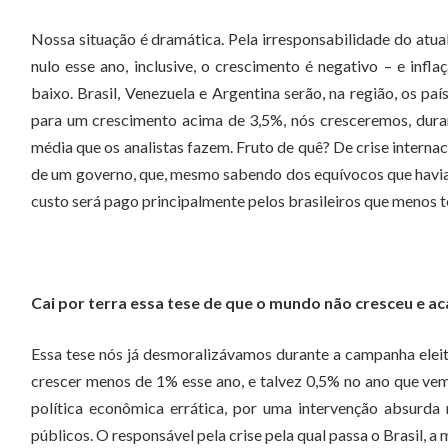
Nossa situação é dramática. Pela irresponsabilidade do atu
nulo esse ano, inclusive, o crescimento é negativo – e inf
baixo. Brasil, Venezuela e Argentina serão, na região, os 
para um crescimento acima de 3,5%, nós cresceremos, duran
média que os analistas fazem. Fruto de quê? De crise internac
de um governo, que, mesmo sabendo dos equívocos que havia c
custo será pago principalmente pelos brasileiros que menos 
Cai por terra essa tese de que o mundo não cresceu e a
Essa tese nós já desmoralizávamos durante a campanha eleito
crescer menos de 1% esse ano, e talvez 0,5% no ano que v
política econômica errática, por uma intervenção absurda 
públicos. O responsável pela crise pela qual passa o Brasil, a 