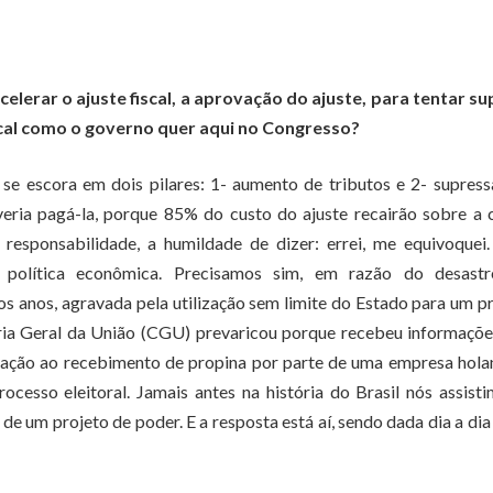
elerar o ajuste fiscal, a aprovação do ajuste, para tentar s
iscal como o governo quer aqui no Congresso?
 se escora em dois pilares: 1- aumento de tributos e 2- supres
eria pagá-la, porque 85% do custo do ajuste recairão sobre a 
 responsabilidade, a humildade de dizer: errei, me equivoquei
política econômica. Precisamos sim, em razão do desastr
os anos, agravada pela utilização sem limite do Estado para um p
ria Geral da União (CGU) prevaricou porque recebeu informaçõ
relação ao recebimento de propina por parte de uma empresa hol
ocesso eleitoral. Jamais antes na história do Brasil nós assist
 de um projeto de poder. E a resposta está aí, sendo dada dia a dia