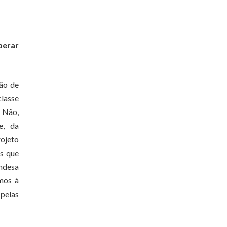
uperar
são de
classe
. Não,
e, da
rojeto
es que
andesa
imos à
 pelas