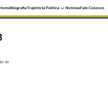
Home
Biografia
Trajetória Política
Notícias
Fale Conosco
B
ção do