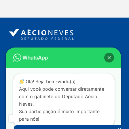
Endereço
Câmara dos Deputados
Ed. Principal, Ala C – Gabinete
20
CEP: 70.160-900 – Brasília (DF)
Contato
Olá! Seja bem-vindo(a).
dep.aecioneves@camara.leg.br
Aqui você pode conversar diretamente
+55 (61) 3215-5964
com o gabinete do Deputado Aécio
Neves.
+55 (31) 3261-0121
Sua participação é muito importante
+55 (31) 97150-0834
para nós!
Nossas redes