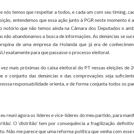
e nós temos que respeitar a todos, e cada um com seu timing, c
posição, entendemos que essa ação junto à PGR neste momento é 
fato notório que não temos ainda na Câmara dos Deputados o am
as não abandonamos a busca de informações. As denúncias se su
ropina de uma empresa da Holanda que já era de conhecimen
U exatamente para que passasse o processo eleitoral.
vez mais próximas do caixa eleitoral do PT nessas eleições de 
 o conjunto das denúncias e das comprovações seja suficiente
ssa responsabilidade orienta, e de forma conjunta todos os pa
 reuni agora os líderes e vice-líderes do meu partido, para mani
tão’. O ‘distritão’ tem por consequência a fragilização definiti
dato. Não me parece que uma reforma política que venha com esse