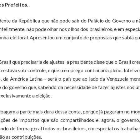
s Prefeitos.
dente da República que não pode sair do Palácio do Governo a n
elizmente, não pode olhar nos olhos dos brasileiros, e em especi
anha eleitoral. Apresentou um conjunto de propostas que sabia q
asil que precisaria de ajustes, a presidente disse que o Brasil cre
ão estava sob controle, e que o emprego continuaria pleno. Infeliz
, da América Latina – será o país que ao lado da Venezuela men
e do governo que, sabendo da necessidade de fazer ajustes nos ú
exclusivamente a eleição.
oje pagam a parte mais dura dessa conta, porque já pagaram no m
ões de impostos que são compartilhados e, agora, o governo,
ando de forma geral todos os brasileiros, em especial os trabalha
ão as contribuições.