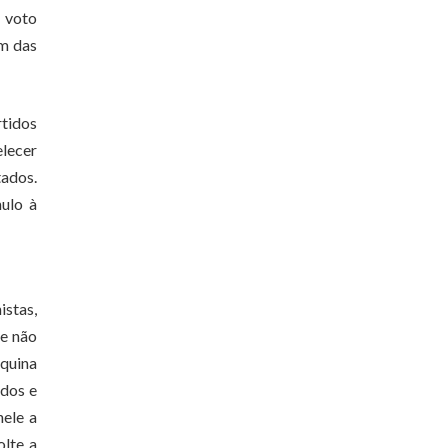
 voto
im das
rtidos
elecer
tados.
mulo à
istas,
ue não
áquina
idos e
nele a
olte a