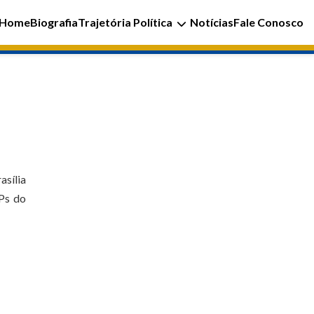
Home
Biografia
Trajetória Política
Notícias
Fale Conosco
asília
MPs do