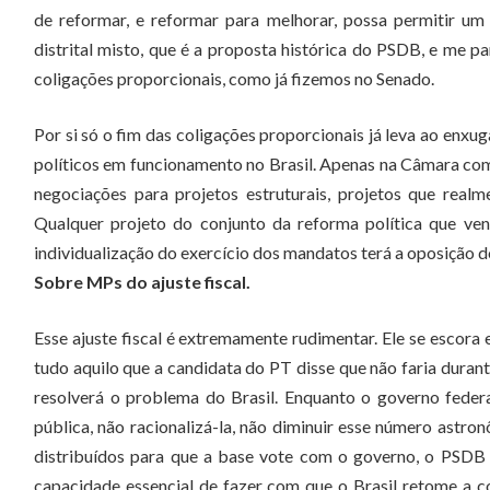
de reformar, e reformar para melhorar, possa permitir u
distrital misto, que é a proposta histórica do PSDB, e me 
coligações proporcionais, como já fizemos no Senado.
Por si só o fim das coligações proporcionais já leva ao en
políticos em funcionamento no Brasil. Apenas na Câmara com 
negociações para projetos estruturais, projetos que realm
Qualquer projeto do conjunto da reforma política que venh
individualização do exercício dos mandatos terá a oposição 
Sobre MPs do ajuste fiscal.
Esse ajuste fiscal é extremamente rudimentar. Ele se escora e
tudo aquilo que a candidata do PT disse que não faria durant
resolverá o problema do Brasil. Enquanto o governo feder
pública, não racionalizá-la, não diminuir esse número astro
distribuídos para que a base vote com o governo, o PSDB 
capacidade essencial de fazer com que o Brasil retome a c