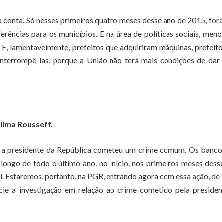
 a conta. Só nesses primeiros quatro meses desse ano de 2015, for
erências para os municípios. E na área de políticas sociais, men
r. E, lamentavelmente, prefeitos que adquiriram máquinas, prefeit
 interrompê-las, porque a União não terá mais condições de dar
ilma Rousseff.
e a presidente da República cometeu um crime comum. Os banco
ongo de todo o último ano, no início, nos primeiros meses dess
l. Estaremos, portanto, na PGR, entrando agora com essa ação, de
cie a investigação em relação ao crime cometido pela presiden