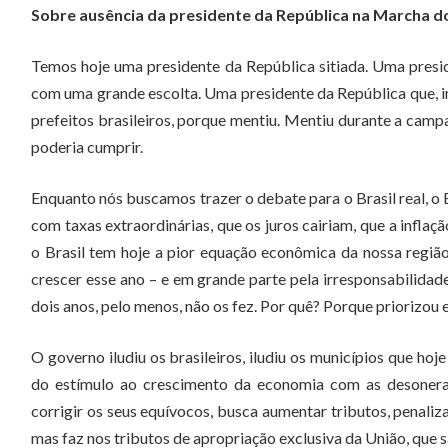
Sobre ausência da presidente da República na Marcha do
Temos hoje uma presidente da República sitiada. Uma presi
com uma grande escolta. Uma presidente da República que, inf
prefeitos brasileiros, porque mentiu. Mentiu durante a camp
poderia cumprir.
Enquanto nós buscamos trazer o debate para o Brasil real, o Br
com taxas extraordinárias, que os juros cairiam, que a inflaç
o Brasil tem hoje a pior equação econômica da nossa região
crescer esse ano – e em grande parte pela irresponsabilidad
dois anos, pelo menos, não os fez. Por quê? Porque priorizou 
O governo iludiu os brasileiros, iludiu os municípios que h
do estímulo ao crescimento da economia com as desoneraç
corrigir os seus equívocos, busca aumentar tributos, penaliz
mas faz nos tributos de apropriação exclusiva da União, que s