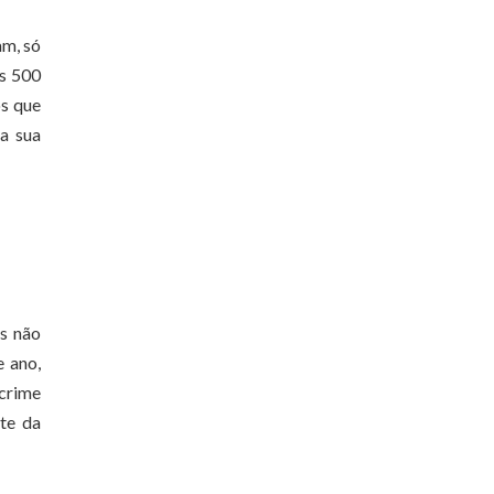
am, só
os 500
os que
 a sua
s não
e ano,
 crime
te da