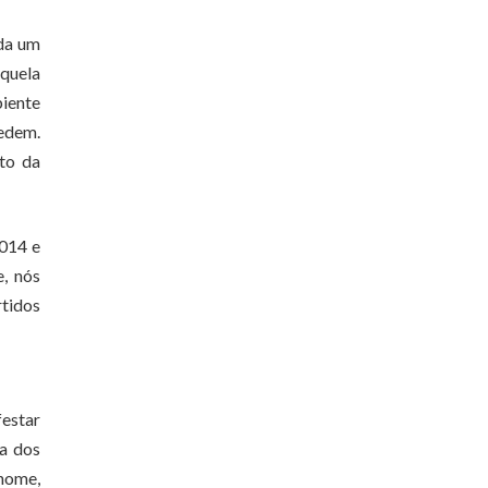
ada um
aquela
biente
cedem.
to da
2014 e
, nós
rtidos
festar
va dos
 nome,