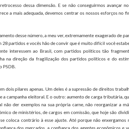
m retrocesso dessa dimensão. E se não conseguirmos avançar no
parece a mais adequada, devemos centrar os nossos esforços no f
xugamento desse número, a meu ver, extremamente exagerado de pa
28 partidos e vocês hão de convir que é muito difícil você estab
ente interessem ao Brasil, com partidos políticos tão fragmen
a na direção da fragilização dos partidos políticos e do estí
do PSDB.
m dois pilares apenas. Um deles é a supressão de direitos trabalh
e a campanha eleitoral. E o outro: aumento de carga tributária, q
al não der exemplos na sua própria carne, não reorganizar a m
nômico de ministérios, de cargos em comissão, que hoje são divid
se coloca contrário à esse ajuste. Até porque não enxergamos 
onfiança dos mercados, a confiança dos agentes econômicos e v