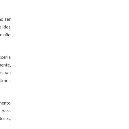
ão ser
al dos
ue não
sceria
mente,
os vai
ltimos
omento
 para
dores,