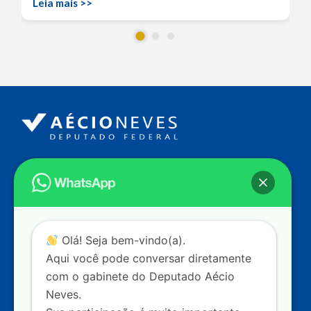
Leia mais >>
Endereço
Câmara dos Deputados
Ed. Principal, Ala C – Gabinete
20
CEP: 70.160-900 – Brasília (DF)
Contato
Olá! Seja bem-vindo(a).
dep.aecioneves@camara.leg.br
Aqui você pode conversar diretamente
+55 (61) 3215-5964
com o gabinete do Deputado Aécio
Neves.
+55 (31) 3261-0121