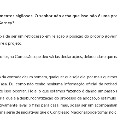
umentos sigilosos. O senhor não acha que isso não é uma pr
 Sarney?
ixa de ser um retrocesso em relação à posição do próprio gove
re o projeto.
llor, na Comissão, que deu várias declarações, deixou claro que n
a da vontade de um homem, qualquer que seja ele, por mais que me
asa. Eu, como não tenho nenhuma informação oficial da retira
ente isso ocorrer. Hoje, o que estamos fazendo é dando um passo
ra, que é a desburocratização do processo de adoção, o estímulo
etivamente levar o filho para casa, mas, possa ser um acompanh
uma série de iniciativas que o Congresso Nacional pode tomar no