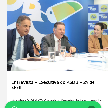
Entrevista – Executiva do PSDB – 29 de
abril
Brasília – 29-04-25 Assuntos: Reunião da Executiva do
PSDB – Fusão PSDB/Podemos Ouça o áudio da