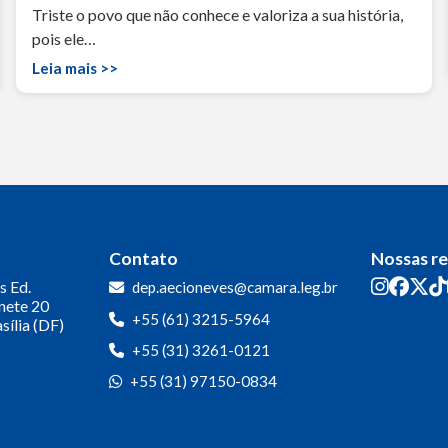
Triste o povo que não conhece e valoriza a sua história,
pois ele…
Leia mais >>
Contato
Nossas r
s
Ed.
dep.aecioneves@camara.leg.br
inete 20
+55 (61) 3215-5964
sília (DF)
+55 (31) 3261-0121
+55 (31) 97150-0834