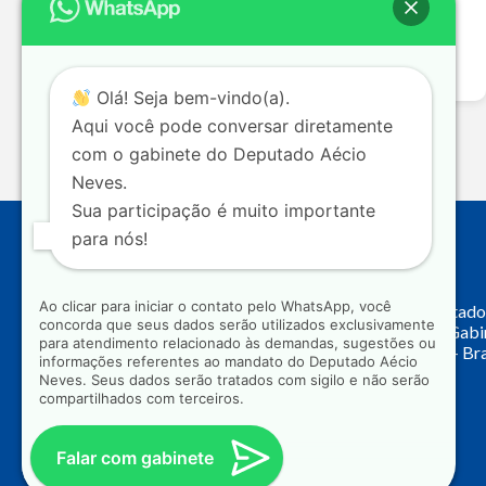
entrevista A ausência do PSDB nos grandes debates
nacionais levou a essa polarização extremamente…
Leia mais >>
Olá! Seja bem-vindo(a).
Aqui você pode conversar diretamente
com o gabinete do Deputado Aécio
Neves.
Sua participação é muito importante
para nós!
Endereço
Ao clicar para iniciar o contato pelo WhatsApp, você
Câmara dos Deputado
concorda que seus dados serão utilizados exclusivamente
Principal, Ala C – Gab
para atendimento relacionado às demandas, sugestões ou
CEP: 70.160-900 – Bra
informações referentes ao mandato do Deputado Aécio
Neves. Seus dados serão tratados com sigilo e não serão
compartilhados com terceiros.
Falar com gabinete