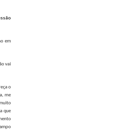
essão
rno em
ão vai
reça o
da, me
 muito
 a que
amento
 campo