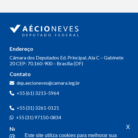
Endereço
Câmara dos Deputados
Ed. Principal, Ala C – Gabinete
20
CEP: 70.160-900 – Brasília (DF)
Contato
dep.aecioneves@camara.leg.br
+55 (61) 3215-5964
+55 (31) 3261-0121
+55 (31) 97150-0834
x
Nossas redes
Este site utiliza cookies para melhorar sua