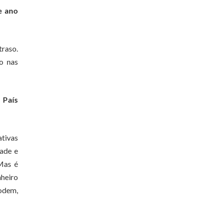
e ano
traso.
go nas
 País
ativas
dade e
Mas é
nheiro
podem,