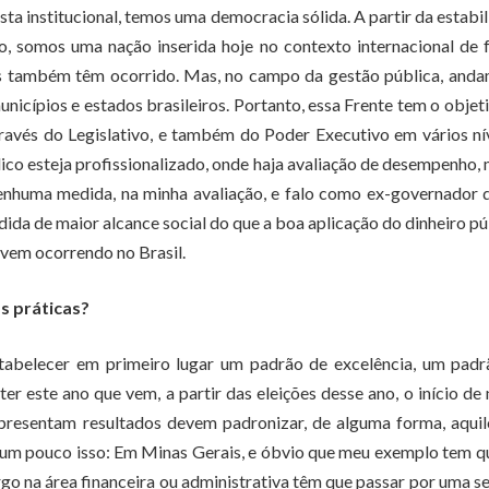
ta institucional, temos uma democracia sólida. A partir da estabi
somos uma nação inserida hoje no contexto internacional de 
ços também têm ocorrido. Mas, no campo da gestão pública, and
icípios e estados brasileiros. Portanto, essa Frente tem o objet
através do Legislativo, e também do Poder Executivo em vários ní
ico esteja profissionalizado, onde haja avaliação de desempenho,
enhuma medida, na minha avaliação, e falo como ex-governador
da de maior alcance social do que a boa aplicação do dinheiro pú
o vem ocorrendo no Brasil.
s práticas?
estabelecer em primeiro lugar um padrão de excelência, um pad
er este ano que vem, a partir das eleições desse ano, o início de
apresentam resultados devem padronizar, de alguma forma, aqui
ar um pouco isso: Em Minas Gerais, e óbvio que meu exemplo tem q
o na área financeira ou administrativa têm que passar por uma s