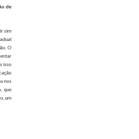
ão de
ir sim
tadual
ção. O
sentar
s isso
ucação
ou nos
o, que
so, um