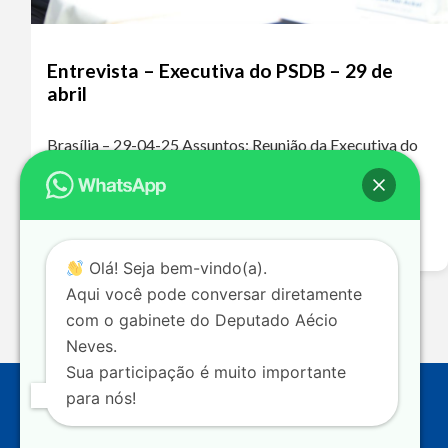
Entrevista – Executiva do PSDB – 29 de
abril
Brasília – 29-04-25 Assuntos: Reunião da Executiva do
PSDB – Fusão PSDB/Podemos Ouça o áudio da
entrevista A ausência do PSDB nos grandes debates
nacionais levou a essa polarização extremamente…
Leia mais >>
Olá! Seja bem-vindo(a).
Aqui você pode conversar diretamente
com o gabinete do Deputado Aécio
Neves.
Sua participação é muito importante
para nós!
Endereço