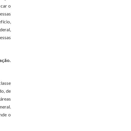
icar o
 essas
fício,
deral,
 essas
ação.
classe
do, de
áreas
neral.
nde o