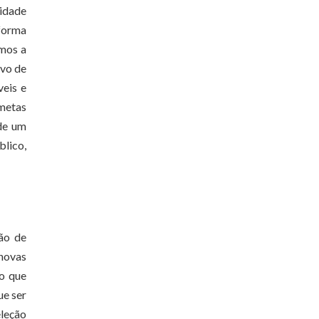
lidade
forma
amos a
ivo de
veis e
 metas
 de um
blico,
rão de
 novas
lo que
ue ser
eleção