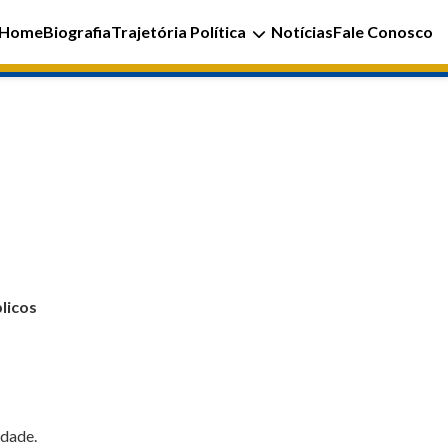
Home
Biografia
Trajetória Política
Notícias
Fale Conosco
licos
idade.