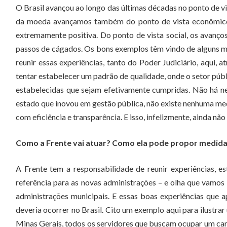
O Brasil avançou ao longo das últimas décadas no ponto de vis
da moeda avançamos também do ponto de vista econômico, 
extremamente positiva. Do ponto de vista social, os avan
passos de cágados. Os bons exemplos têm vindo de alguns mun
reunir essas experiências, tanto do Poder Judiciário, aqui, 
tentar estabelecer um padrão de qualidade, onde o setor públ
estabelecidas que sejam efetivamente cumpridas. Não há n
estado que inovou em gestão pública, não existe nenhuma medi
com eficiência e transparência. E isso, infelizmente, ainda nã
Como a Frente vai atuar? Como ela pode propor medida
A Frente tem a responsabilidade de reunir experiências, 
referência para as novas administrações – e olha que vamos t
administrações municipais. E essas boas experiências que 
deveria ocorrer no Brasil. Cito um exemplo aqui para ilustr
Minas Gerais, todos os servidores que buscam ocupar um carg