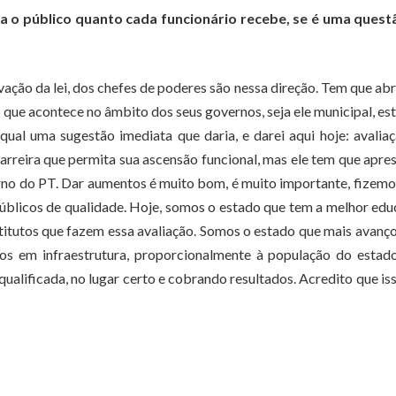
a o público quanto cada funcionário recebe, se é uma quest
rovação da lei, dos chefes de poderes são nessa direção. Tem que abr
que acontece no âmbito dos seus governos, seja ele municipal, es
ual uma sugestão imediata que daria, e darei aqui hoje: avalia
arreira que permita sua ascensão funcional, mas ele tem que apre
erno do PT. Dar aumentos é muito bom, é muito importante, fizemo
públicos de qualidade. Hoje, somos o estado que tem a melhor ed
nstitutos que fazem essa avaliação. Somos o estado que mais avanç
tos em infraestrutura, proporcionalmente à população do estad
alificada, no lugar certo e cobrando resultados. Acredito que is