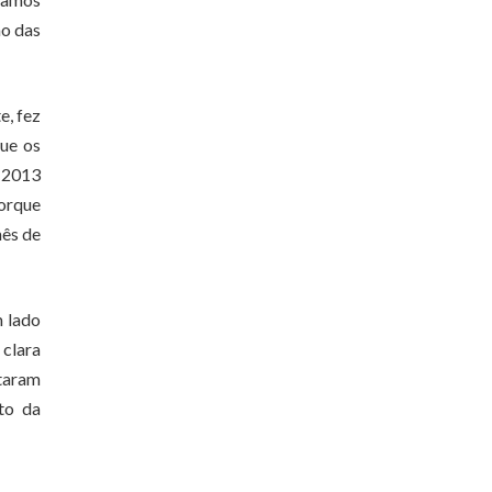
ão das
e, fez
que os
e 2013
Porque
mês de
m lado
 clara
ntaram
to da