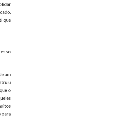
olidar
cado,
é que
resso
 de um
struiu
 que o
queles
muitos
s para