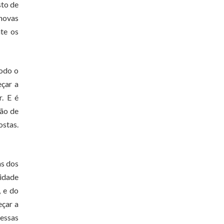
sto de
 novas
nte os
todo o
eçar a
r. E é
zão de
ostas.
ns dos
lidade
, e do
eçar a
 essas