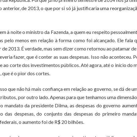
nterior, de 2013, o que por si só já justificaria uma reorganizaç
em à noite o ministro da Fazenda, a quem eu respeito pessoalment
as pelo menos em relação à forma como foi alcançado. Ele fala 
ar de 2013. É verdade, mas sem dizer como retornou ao patamar d
veria fazer, que é conter as suas despesas. Isso não aconteceu. 
 ao corte dos investimentos públicos. Até agora, até o início do 
 que é o pior dos cortes.
 isso que não há mais confiança em relação ao governo, se dá de u
tributos, por outro lado. Apenas para que tenhamos uma dimensão
eiro mandato da presidente Dilma, as despesas do governo aume
to das despesas, do conjunto das despesas do primeiro manda
federais, o aumento foi de R$ 20 bilhões.