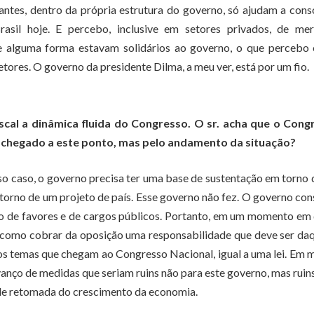
antes, dentro da própria estrutura do governo, só ajudam a cons
asil hoje. E percebo, inclusive em setores privados, de mer
de alguma forma estavam solidários ao governo, o que percebo 
tores. O governo da presidente Dilma, a meu ver, está por um fio.
fiscal a dinâmica fluida do Congresso. O sr. acha que o Cong
r chegado a este ponto, mas pelo andamento da situação?
so caso, o governo precisa ter uma base de sustentação em torno
torno de um projeto de país. Esse governo não fez. O governo con
ão de favores e de cargos públicos. Portanto, em um momento em
há como cobrar da oposição uma responsabilidade que deve ser da
os temas que chegam ao Congresso Nacional, igual a uma lei. Em 
ço de medidas que seriam ruins não para este governo, mas ruin
de de retomada do crescimento da economia.