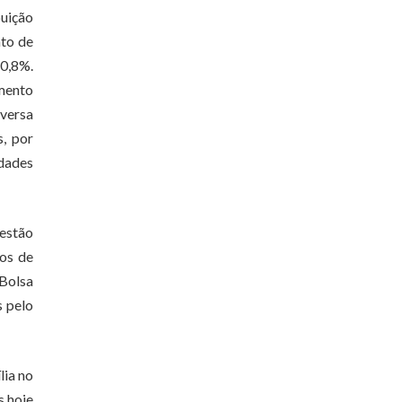
uição
nto de
 0,8%.
imento
rversa
s, por
ldades
uestão
dos de
 Bolsa
s pelo
lia no
s hoje