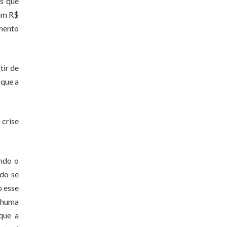
es que
ram R$
imento
tir de
 que a
 crise
ndo o
ndo se
o esse
enhuma
que a