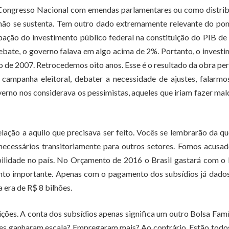
Congresso Nacional com emendas parlamentares ou como distrib
le não se sustenta. Tem outro dado extremamente relevante do po
ação do investimento público federal na constituição do PIB de
bate, o governo falava em algo acima de 2%. Portanto, o invest
o de 2007. Retrocedemos oito anos. Esse é o resultado da obra pe
ampanha eleitoral, debater a necessidade de ajustes, falarmo
verno nos considerava os pessimistas, aqueles que iriam fazer ma
lação a aquilo que precisava ser feito. Vocês se lembrarão da q
necessários transitoriamente para outros setores. Fomos acusa
bilidade no país. No Orçamento de 2016 o Brasil gastará com o
ento importante. Apenas com o pagamento dos subsídios já dado
 era de R$ 8 bilhões.
ções. A conta dos subsídios apenas significa um outro Bolsa Famí
res ganharam escala? Empregaram mais? Ao contrário. Estão todo