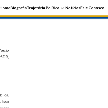
Home
Biografia
Trajetória Política
Notícias
Fale Conosco
 Aécio
PSDB,
blica,
. Isso
nhamos