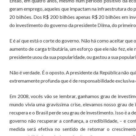
Então, em quatro anos, mesmo num período positivo da eco
geram emprego, aqueles que impactam na infraestrutura do p
20 bilhões. Dos R$ 200 bilhões apenas R$ 20 bilhões em inv
do investimento do governo da presidente Dilma, do primeiro 
E é aí que está o corte do governo. Não há como aceitar que 
aumento de carga tributária, um esforço que ele não fez, ele 
presidente usou da sua popularidade, ou gastou a sua popular
Não é verdade. É o oposto. A presidente da República não qui
extremamente profunda que é de responsabilidade exclusiva 
Em 2008, vocês vão se lembrar, ganhamos grau de investi
mundo vivia uma gravíssima crise, elevamos nosso grau de 
recupera e o Brasil perde seu grau de investimento. Isso é a
governo não recuperar a confiança, a credibilidade, – e co
medida será efetiva no sentido de retomar o cresciment