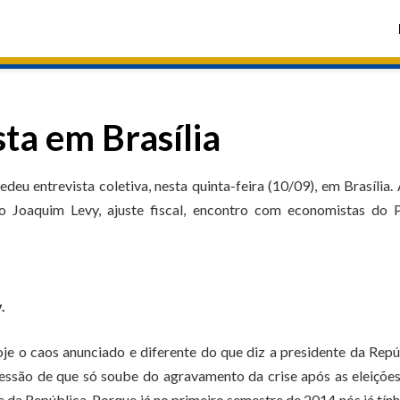
ta em Brasília
u entrevista coletiva, nesta quinta-feira (10/09), em Brasília.
do Joaquim Levy, ajuste fiscal, encontro com economistas do 
.
je o caos anunciado e diferente do que diz a presidente da Repú
essão de que só soube do agravamento da crise após as eleições
e da República. Porque já no primeiro semestre de 2014 nós já tí