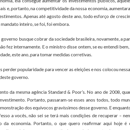
nomia, ela consegue aumentar os investimentos públicos, aquel
aís e, portanto, na competitividade da nossa economia, aumenta
estimentos. Apenas até agosto deste ano, todo esforço de cresc
mandato inteiro, se foi, foi embora.
o governo busque cobrar da sociedade brasileira, novamente, a par
não fez internamente. E o ministro disse ontem, se eu entendi bem,
idade, este ano, para tomar medidas corretivas.
s perder popularidade para vencer as eleições e nos colocou nessa
deste governo.
mento da mesma agência Standard & Poor’s. No ano de 2008, qua
investimento. Portanto, passaram-se esses anos todos, todo mu
 demonstração dos equívocos gravíssimos desse governo. E enquant
nfesso a vocês, não sei se terá mais condições de recuperar – n
o da economia. Portanto, o que quero reafirmar aqui hoje é 