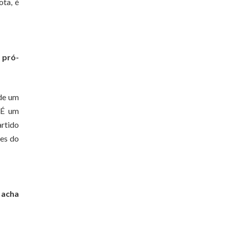
ota, é
 pró-
 de um
 É um
artido
res do
 acha