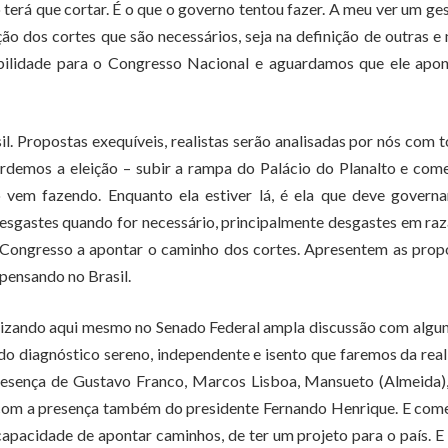
erá que cortar. É o que o governo tentou fazer. A meu ver um ge
ão dos cortes que são necessários, seja na definição de outras e
sabilidade para o Congresso Nacional e aguardamos que ele apo
l. Propostas exequíveis, realistas serão analisadas por nós com 
rdemos a eleição – subir a rampa do Palácio do Planalto e com
vem fazendo. Enquanto ela estiver lá, é ela que deve governa
 desgastes quando for necessário, principalmente desgastes em ra
 Congresso a apontar o caminho dos cortes. Apresentem as prop
pensando no Brasil.
ealizando aqui mesmo no Senado Federal ampla discussão com algu
do diagnóstico sereno, independente e isento que faremos da rea
resença de Gustavo Franco, Marcos Lisboa, Mansueto (Almeida)
com a presença também do presidente Fernando Henrique. E com
capacidade de apontar caminhos, de ter um projeto para o país. E