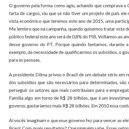
O governo pela forma como agiu, achando que comprava o 
farta de cargos, viu que se não tiver um projeto de país e
vista econômico que teremos este ano de 2015, uma particip
Me lembro que na campanha, quando quisemos tratar este de
público federal este ano será de 0,8% do PIB. Voltamos ao an
desse governo do PT. Porque quando tentamos, durante a c
exemplo, da necessidade de qualificarmos os subsídios, o go
para as pessoas.
A presidente Dilma privou o Brasil de um debate sério em re
dos subsídios que são necessários para determinados, são 
perseguir os setores que mais contribuíam para a emprega
Família algo em torno de R$ 28 bilhões, que é um investim
governo, gastaríamos mais R$ 28 bilhões. Em 2010 essa conta
Aí vocês imaginam o que esse governo fez para vencer as elei
Brasil. Com quais resultados? Que ninguém sabe. Esses seto