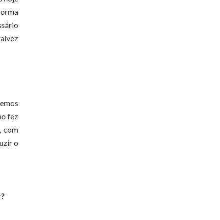
forma
ssário
talvez
ecemos
no fez
o, com
uzir o
r?