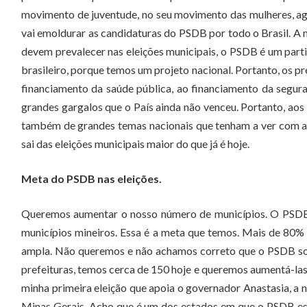
movimento de juventude, no seu movimento das mulheres, agor
vai emoldurar as candidaturas do PSDB por todo o Brasil. A
devem prevalecer nas eleições municipais, o PSDB é um partid
brasileiro, porque temos um projeto nacional. Portanto, os 
financiamento da saúde pública, ao financiamento da segura
grandes gargalos que o País ainda não venceu. Portanto, ao
também de grandes temas nacionais que tenham a ver com a
sai das eleições municipais maior do que já é hoje.
Meta do PSDB nas eleições.
Queremos aumentar o nosso número de municípios. O PSDB,
municípios mineiros. Essa é a meta que temos. Mais de 80
ampla. Não queremos e não achamos correto que o PSDB so
prefeituras, temos cerca de 150 hoje e queremos aumentá-la
minha primeira eleição que apoia o governador Anastasia, 
Minas Gerais. Acho que é um dos estados em que o PSDB est