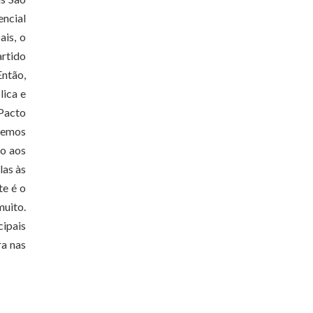
encial
ais, o
artido
Então,
lica e
 Pacto
evemos
ão aos
las às
te é o
muito.
cipais
ra nas