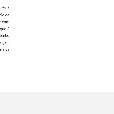
uito a
cio de
te com
 que é
tenho
enção,
ara os