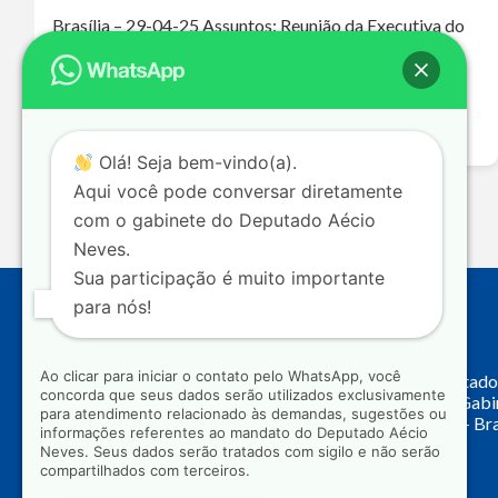
Brasília – 29-04-25 Assuntos: Reunião da Executiva do
PSDB – Fusão PSDB/Podemos Ouça o áudio da
entrevista A ausência do PSDB nos grandes debates
nacionais levou a essa polarização extremamente…
Leia mais >>
Olá! Seja bem-vindo(a).
Aqui você pode conversar diretamente
com o gabinete do Deputado Aécio
Neves.
Sua participação é muito importante
para nós!
Endereço
Ao clicar para iniciar o contato pelo WhatsApp, você
Câmara dos Deputado
concorda que seus dados serão utilizados exclusivamente
Principal, Ala C – Gab
para atendimento relacionado às demandas, sugestões ou
CEP: 70.160-900 – Bra
informações referentes ao mandato do Deputado Aécio
Neves. Seus dados serão tratados com sigilo e não serão
compartilhados com terceiros.