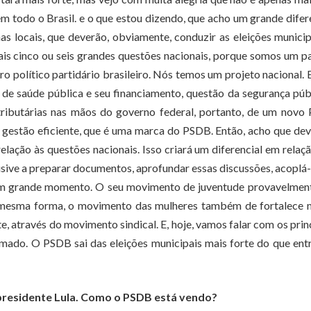
m todo o Brasil. e o que estou dizendo, que acho um grande difer
 locais, que deverão, obviamente, conduzir as eleições municip
is cinco ou seis grandes questões nacionais, porque somos um p
o político partidário brasileiro. Nós temos um projeto nacional. 
de saúde pública e seu financiamento, questão da segurança púb
tributárias nas mãos do governo federal, portanto, de um novo
 à gestão eficiente, que é uma marca do PSDB. Então, acho que d
ção às questões nacionais. Isso criará um diferencial em relaç
usive a preparar documentos, aprofundar essas discussões, acoplá-
e um grande momento. O seu movimento de juventude provavelmen
Da mesma forma, o movimento das mulheres também de fortalece 
, através do movimento sindical. E, hoje, vamos falar com os prin
nimado. O PSDB sai das eleições municipais mais forte do que ent
presidente Lula. Como o PSDB está vendo?