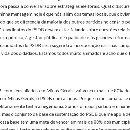
a passa a conversar sobre estratégias eleitorais. Qual o discur
 minha mensagem hoje é que nós, além dos temas locais, que obvi
o que se diferencia da maioria dos outros partidos no cenário po
pré-candidatos do PSDB devem estar falando sobre questões relati
nça pública, à gestão pública de qualidade e às grandes reforma
s candidatos do PSDB será sugerida a incorporação nas suas cam
 vida dos cidadãos. Estamos todos muito animados e acho que 
 com seus aliados em Minas Gerais, vai vencer mais de 80% do
% em Minas Gerais, o PSDB com aliados. Porque temos uma base
litariamente tenha a hegemonia. Somos o maior partido em núme
s, mas o conjunto da base de sustentação do PSDB que me apoia d
a nossa base tem uma meta de vencer em mais de 80% dos municíp
ará mais forte, mas vejo com muita alegria que não é apenas ma