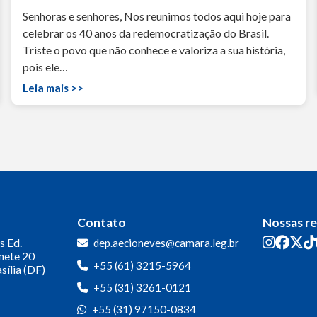
Senhoras e senhores, Nos reunimos todos aqui hoje para
celebrar os 40 anos da redemocratização do Brasil.
Triste o povo que não conhece e valoriza a sua história,
pois ele…
Leia mais >>
Contato
Nossas r
s
Ed.
dep.aecioneves@camara.leg.br
inete 20
+55 (61) 3215-5964
sília (DF)
+55 (31) 3261-0121
+55 (31) 97150-0834