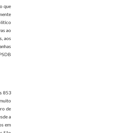
so que
amente
lítico
vas ao
s, aos
panhas
o PSDB
s 853
 muito
ro de
esde a
ios em
is São