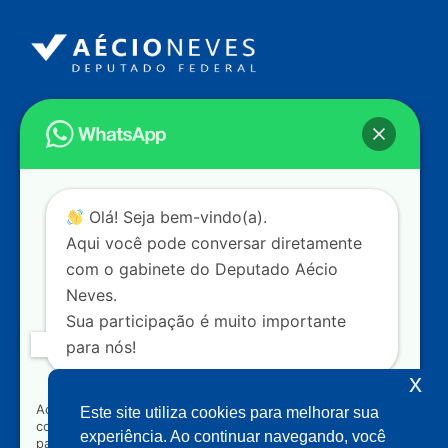
Endereço
Câmara dos Deputados
Ed. Principal, Ala C – Gabinete
20
CEP: 70.160-900 – Brasília (DF)
Contato
Olá! Seja bem-vindo(a).
dep.aecioneves@camara.leg.br
Aqui você pode conversar diretamente
+55 (61) 3215-5964
com o gabinete do Deputado Aécio
Neves.
+55 (31) 3261-0121
Sua participação é muito importante
+55 (31) 97150-0834
para nós!
Nossas redes
x
Ao clicar para iniciar o contato pelo WhatsApp, você
Este site utiliza cookies para melhorar sua
concorda que seus dados serão utilizados exclusivamente
Acompanhe o meu mandato
experiência. Ao continuar navegando, você
para atendimento relacionado às demandas, sugestões ou