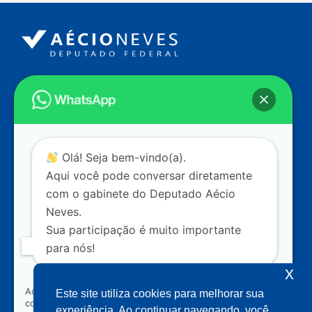
Endereço
Câmara dos Deputados
Ed. Principal, Ala C – Gabinete
20
CEP: 70.160-900 – Brasília (DF)
Contato
Olá! Seja bem-vindo(a).
dep.aecioneves@camara.leg.br
Aqui você pode conversar diretamente
+55 (61) 3215-5964
com o gabinete do Deputado Aécio
Neves.
+55 (31) 3261-0121
Sua participação é muito importante
+55 (31) 97150-0834
para nós!
Nossas redes
x
Ao clicar para iniciar o contato pelo WhatsApp, você
Este site utiliza cookies para melhorar sua
concorda que seus dados serão utilizados exclusivamente
Acompanhe o meu mandato
experiência. Ao continuar navegando, você