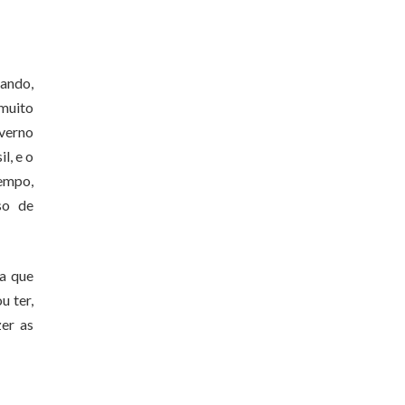
ando,
muito
overno
l, e o
tempo,
so de
ra que
u ter,
er as