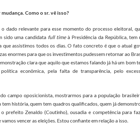
 mudança. Como o sr. vê isso?
 o dado relevante para esse momento do processo eleitoral, qu
em sido uma candidata
full time
à Presidência da República, tem 
a que assistimos todos os dias. O fato concreto é que o atual g
zas enormes para que os investimentos pudessem retornar ao Brasi
emonstração clara que aquilo que estamos falando já há um bom 
 política econômica, pela falta de transparência, pelo exces
do campo oposicionista, mostrarmos para a população brasilei
tem história, quem tem quadros qualificados, quem já demonstro
prefeito Zenaldo (Coutinho), ousadia e competência para faz
amos vencer as eleições. Estou confiante em relação a isso.