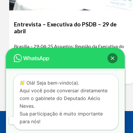
Entrevista – Executiva do PSDB – 29 de
abril
Brasília – 29-04-25 Assuntos: Reunião da Executiva do
PSDB – Fusão PSDB/Podemos Ouça o áudio da
entrevista A ausência do PSDB nos grandes debates
nacionais levou a essa polarização extremamente…
Leia mais >>
Olá! Seja bem-vindo(a).
Aqui você pode conversar diretamente
com o gabinete do Deputado Aécio
Neves.
Sua participação é muito importante
para nós!
Endereço