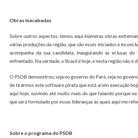
Obras inacabadas
Sobre outros aspectos, temos aqui inúmeras obras extrema
várias produções da região, que são esses iniciados e inconcl
acompanha da sua candidata, inaugurando as eclusas do T
enfrentado. Na verdade, o Brasil é hoje, e nesta região não é
O PSDB demonstrou, seja no governo do Pará, seja no governo 
de tirarmos este software pirata que está aí em execução hoje
aqui hoje, ouvindo até muito mais do que falando porque na
que será formulado por essas lideranças às quais aqui me ref
Sobre o programa do PSDB