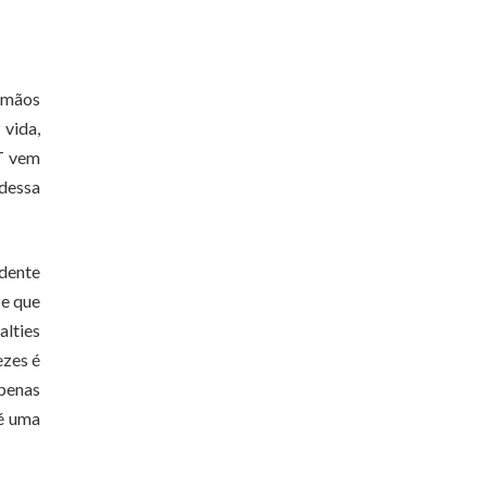
irmãos
 vida,
PT vem
 dessa
idente
ce que
alties
ezes é
apenas
 é uma