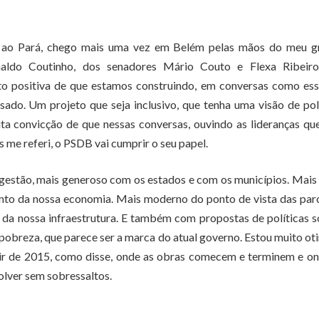
 ao Pará, chego mais uma vez em Belém pelas mãos do meu g
naldo Coutinho, dos senadores Mário Couto e Flexa Ribeiro
 positiva de que estamos construindo, em conversas como ess
usado. Um projeto que seja inclusivo, que tenha uma visão de pol
ta convicção de que nessas conversas, ouvindo as lideranças qu
s me referi, o PSDB vai cumprir o seu papel.
gestão, mais generoso com os estados e com os municípios. Mais
ento da nossa economia. Mais moderno do ponto de vista das par
 da nossa infraestrutura. E também com propostas de políticas s
pobreza, que parece ser a marca do atual governo. Estou muito ot
rtir de 2015, como disse, onde as obras comecem e terminem e o
olver sem sobressaltos.