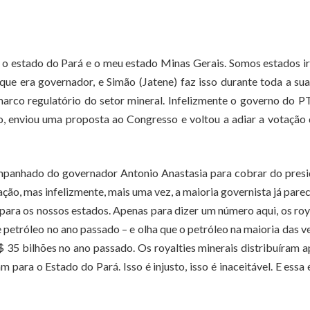
, o estado do Pará e o meu estado Minas Gerais. Somos estados 
ue era governador, e Simão (Jatene) faz isso durante toda a sua
arco regulatório do setor mineral. Infelizmente o governo do 
, enviou uma proposta ao Congresso e voltou a adiar a votação
mpanhado do governador Antonio Anastasia para cobrar do pres
o, mas infelizmente, mais uma vez, a maioria governista já pare
ara os nossos estados. Apenas para dizer um número aqui, os roy
petróleo no ano passado – e olha que o petróleo na maioria das v
R$ 35 bilhões no ano passado. Os royalties minerais distribuíram 
para o Estado do Pará. Isso é injusto, isso é inaceitável. E essa