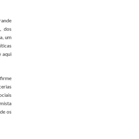
rande
, dos
a, um
íticas
e aqui
 firme
cerias
ociais
imista
nde os