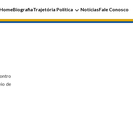
Home
Biografia
Trajetória Política
Notícias
Fale Conosco
contro
eio de