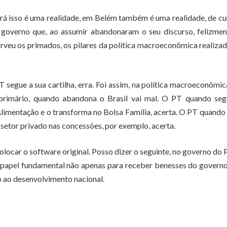
rá isso é uma realidade, em Belém também é uma realidade, de c
 governo que, ao assumir abandonaram o seu discurso, felizmen
rveu os primados, os pilares da política macroeconômica realiza
egue a sua cartilha, erra. Foi assim, na política macroeconômic
t primário, quando abandona o Brasil vai mal. O PT quando se
limentação e o transforma no Bolsa Família, acerta. O PT quando
 setor privado nas concessões, por exemplo, acerta.
colocar o software original. Posso dizer o seguinte, no governo do
m papel fundamental não apenas para receber benesses do govern
ão ao desenvolvimento nacional.