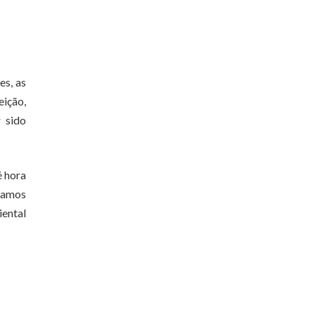
es, as
eição,
 sido
é hora
stamos
iental