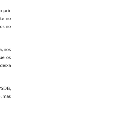
umprir
te no
dos no
a, nos
gue os
 deixa
 PSDB,
o, mas