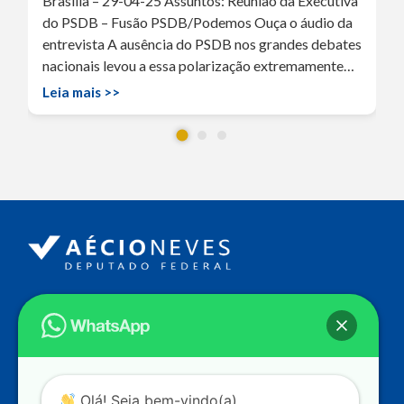
Brasília – 29-04-25 Assuntos: Reunião da Executiva
do PSDB – Fusão PSDB/Podemos Ouça o áudio da
entrevista A ausência do PSDB nos grandes debates
nacionais levou a essa polarização extremamente…
Leia mais >>
Endereço
Câmara dos Deputados
Ed. Principal, Ala C – Gabinete
20
CEP: 70.160-900 – Brasília (DF)
Contato
Olá! Seja bem-vindo(a).