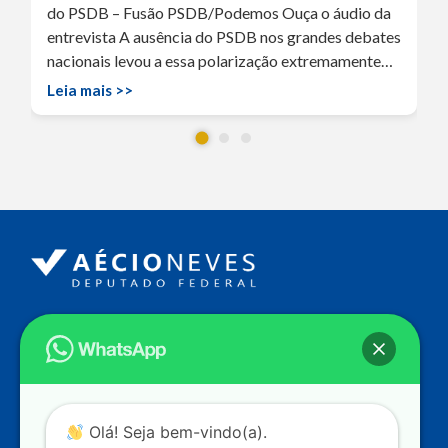
do PSDB – Fusão PSDB/Podemos Ouça o áudio da
entrevista A ausência do PSDB nos grandes debates
nacionais levou a essa polarização extremamente…
Leia mais >>
Endereço
Câmara dos Deputados
Ed. Principal, Ala C – Gabinete
20
CEP: 70.160-900 – Brasília (DF)
Contato
Olá! Seja bem-vindo(a).
dep.aecioneves@camara.leg.br