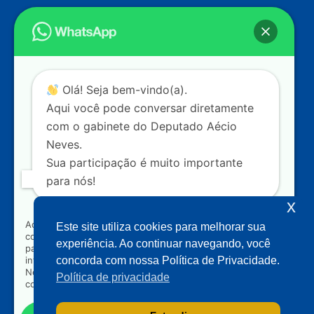
Endereço
Câmara dos Deputados
Ed. Principal, Ala C – Gabinete
20
CEP: 70.160-900 – Brasília (DF)
Contato
Olá! Seja bem-vindo(a).
dep.aecioneves@camara.leg.br
Aqui você pode conversar diretamente
+55 (61) 3215-5964
com o gabinete do Deputado Aécio
Neves.
+55 (31) 3261-0121
Sua participação é muito importante
+55 (31) 97150-0834
para nós!
Nossas redes
x
Ao clicar para iniciar o contato pelo WhatsApp, você
Este site utiliza cookies para melhorar sua
concorda que seus dados serão utilizados exclusivamente
Acompanhe o meu mandato
experiência. Ao continuar navegando, você
para atendimento relacionado às demandas, sugestões ou
informações referentes ao mandato do Deputado Aécio
concorda com nossa Política de Privacidade.
Neves. Seus dados serão tratados com sigilo e não serão
Política de privacidade
compartilhados com terceiros.