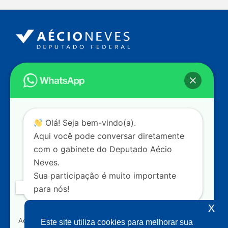
Endereço
Câmara dos Deputados
Ed. Principal, Ala C – Gabinete
20
CEP: 70.160-900 – Brasília (DF)
Contato
Olá! Seja bem-vindo(a).
dep.aecioneves@camara.leg.br
Aqui você pode conversar diretamente
+55 (61) 3215-5964
com o gabinete do Deputado Aécio
Neves.
+55 (31) 3261-0121
Sua participação é muito importante
+55 (31) 97150-0834
para nós!
Nossas redes
x
Ao clicar para iniciar o contato pelo WhatsApp, você
Este site utiliza cookies para melhorar sua