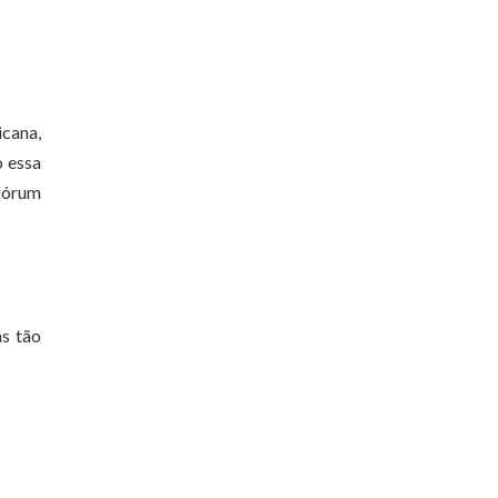
icana,
o essa
 fórum
as tão