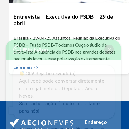
Entrevista – Executiva do PSDB – 29 de
abril
Brasília – 29-04-25 Assuntos: Reunião da Executiva do
PSDB – Fusão PSDB/Podemos Ouça o áudio da
entrevista A ausência do PSDB nos grandes debates
nacionais levou a essa polarização extremamente…
Leia mais >>
Olá! Seja bem-vindo(a).
Aqui você pode conversar diretamente
com o gabinete do Deputado Aécio
Neves.
Sua participação é muito importante
para nós!
Endereço
Ao clicar para iniciar o contato pelo WhatsApp, você