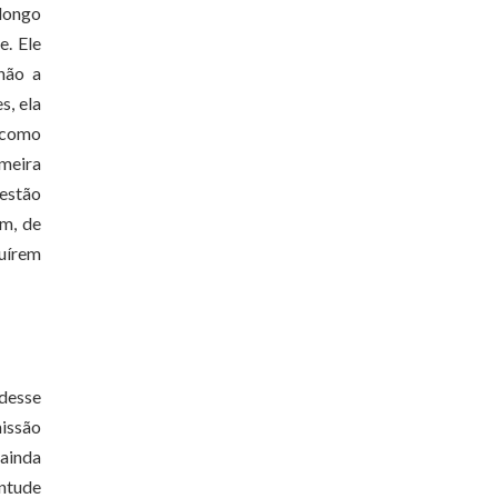
 longo
e. Ele
não a
s, ela
e como
imeira
 estão
ém, de
ruírem
 desse
missão
 ainda
entude