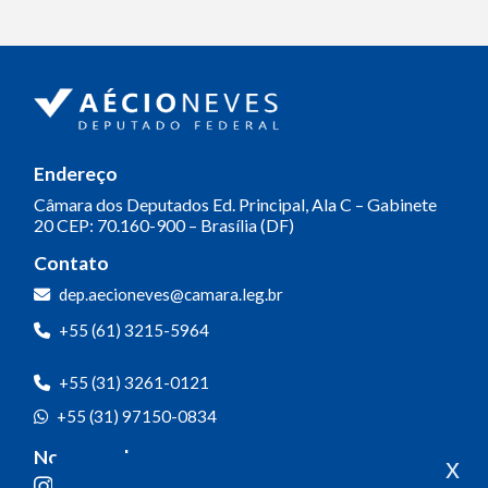
Endereço
Câmara dos Deputados
Ed. Principal, Ala C – Gabinete
20
CEP: 70.160-900 – Brasília (DF)
Contato
Olá! Seja bem-vindo(a).
dep.aecioneves@camara.leg.br
Aqui você pode conversar diretamente
+55 (61) 3215-5964
com o gabinete do Deputado Aécio
Neves.
+55 (31) 3261-0121
Sua participação é muito importante
+55 (31) 97150-0834
para nós!
Nossas redes
x